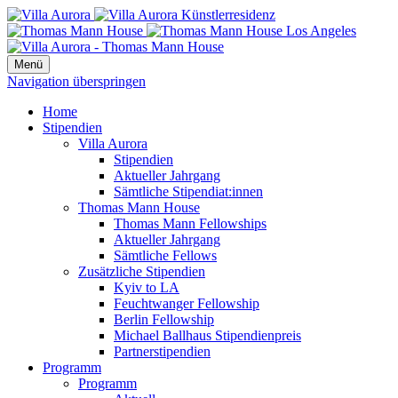
Menü
Navigation überspringen
Home
Stipendien
Villa Aurora
Stipendien
Aktueller Jahrgang
Sämtliche Stipendiat:innen
Thomas Mann House
Thomas Mann Fellowships
Aktueller Jahrgang
Sämtliche Fellows
Zusätzliche Stipendien
Kyiv to LA
Feuchtwanger Fellowship
Berlin Fellowship
Michael Ballhaus Stipendienpreis
Partnerstipendien
Programm
Programm