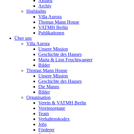
Aktuell
Archiv
Highlights
Villa Aurora
Thomas Mann House
VATMH Berlin
Publikationen
Über uns
Villa Aurora
Unsere Mission
Geschichte des Hauses
Marta & Lion Feuchtwanger
Bilder
Thomas Mann House
Unsere Mission
Geschichte des Hauses
Die Manns
Bilder
Organisation
Verein & VATMH Berlin
Vereinsorgane
Team
Verhaltenskodex
Jobs
Förderer