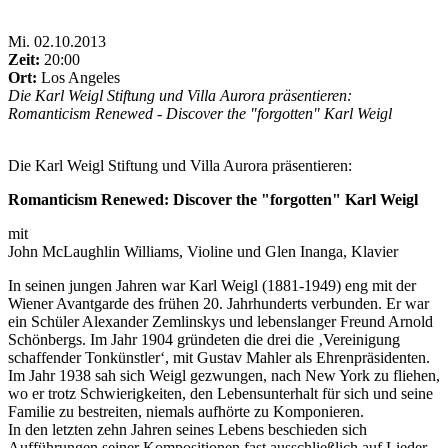
Mi
.
02.10.2013
Zeit:
20:00
Ort:
Los Angeles
Die Karl Weigl Stiftung und Villa Aurora präsentieren:
Romanticism Renewed - Discover the "forgotten" Karl Weigl
Die Karl Weigl Stiftung und Villa Aurora präsentieren:
Romanticism Renewed: Discover the "forgotten" Karl Weigl
mit
John McLaughlin Williams, Violine und Glen Inanga, Klavier
In seinen jungen Jahren war Karl Weigl (1881-1949) eng mit der
Wiener Avantgarde des frühen 20. Jahrhunderts verbunden. Er war
ein Schüler Alexander Zemlinskys und lebenslanger Freund Arnold
Schönbergs. Im Jahr 1904 gründeten die drei die ‚Vereinigung
schaffender Tonkünstler‘, mit Gustav Mahler als Ehrenpräsidenten.
Im Jahr 1938 sah sich Weigl gezwungen, nach New York zu fliehen,
wo er trotz Schwierigkeiten, den Lebensunterhalt für sich und seine
Familie zu bestreiten, niemals aufhörte zu Komponieren.
In den letzten zehn Jahren seines Lebens beschieden sich
Aufführungen seiner Kompositionen fast ausschließlich auf Lieder