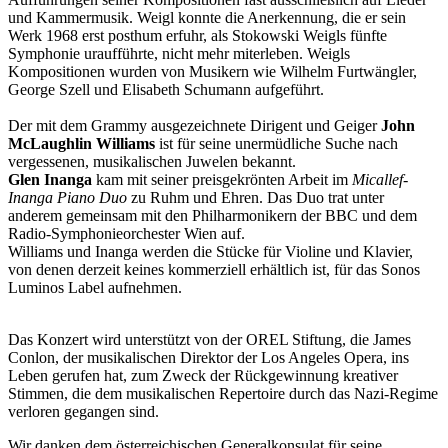
und Kammermusik. Weigl konnte die Anerkennung, die er sein
Werk 1968 erst posthum erfuhr, als Stokowski Weigls fünfte
Symphonie uraufführte, nicht mehr miterleben. Weigls
Kompositionen wurden von Musikern wie Wilhelm Furtwängler,
George Szell und Elisabeth Schumann aufgeführt.
Der mit dem Grammy ausgezeichnete Dirigent und Geiger
John
McLaughlin Williams
ist für seine unermüdliche Suche nach
vergessenen, musikalischen Juwelen bekannt.
Glen Inanga
kam mit seiner preisgekrönten Arbeit im
Micallef-
Inanga Piano Duo
zu Ruhm und Ehren. Das Duo trat unter
anderem gemeinsam mit den Philharmonikern der BBC und dem
Radio-Symphonieorchester Wien auf.
Williams und Inanga werden die Stücke für Violine und Klavier,
von denen derzeit keines kommerziell erhältlich ist, für das Sonos
Luminos Label aufnehmen.
Das Konzert wird unterstützt von der OREL Stiftung, die James
Conlon, der musikalischen Direktor der Los Angeles Opera, ins
Leben gerufen hat, zum Zweck der Rückgewinnung kreativer
Stimmen, die dem musikalischen Repertoire durch das Nazi-Regime
verloren gegangen sind.
Wir danken dem österreichischen Generalkonsulat für seine