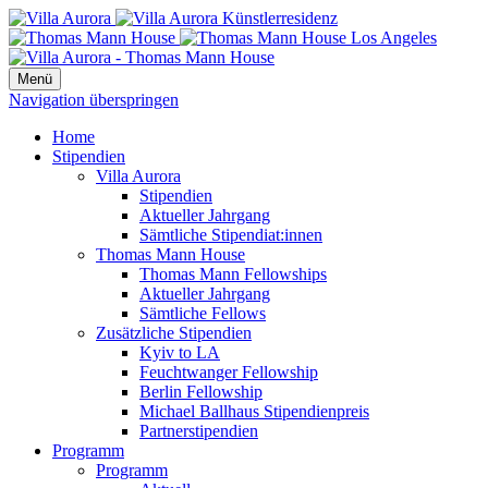
Menü
Navigation überspringen
Home
Stipendien
Villa Aurora
Stipendien
Aktueller Jahrgang
Sämtliche Stipendiat:innen
Thomas Mann House
Thomas Mann Fellowships
Aktueller Jahrgang
Sämtliche Fellows
Zusätzliche Stipendien
Kyiv to LA
Feuchtwanger Fellowship
Berlin Fellowship
Michael Ballhaus Stipendienpreis
Partnerstipendien
Programm
Programm