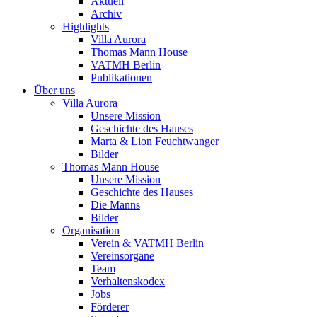
Aktuell
Archiv
Highlights
Villa Aurora
Thomas Mann House
VATMH Berlin
Publikationen
Über uns
Villa Aurora
Unsere Mission
Geschichte des Hauses
Marta & Lion Feuchtwanger
Bilder
Thomas Mann House
Unsere Mission
Geschichte des Hauses
Die Manns
Bilder
Organisation
Verein & VATMH Berlin
Vereinsorgane
Team
Verhaltenskodex
Jobs
Förderer