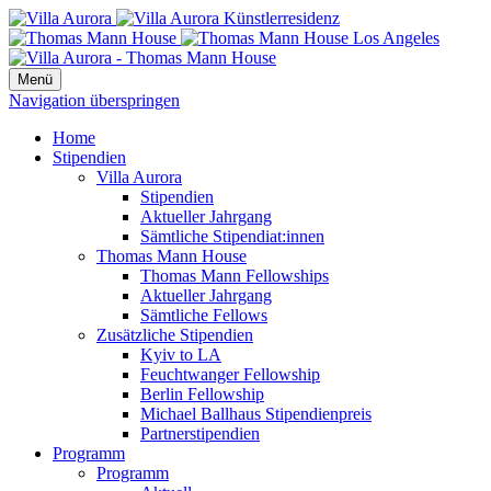
Menü
Navigation überspringen
Home
Stipendien
Villa Aurora
Stipendien
Aktueller Jahrgang
Sämtliche Stipendiat:innen
Thomas Mann House
Thomas Mann Fellowships
Aktueller Jahrgang
Sämtliche Fellows
Zusätzliche Stipendien
Kyiv to LA
Feuchtwanger Fellowship
Berlin Fellowship
Michael Ballhaus Stipendienpreis
Partnerstipendien
Programm
Programm