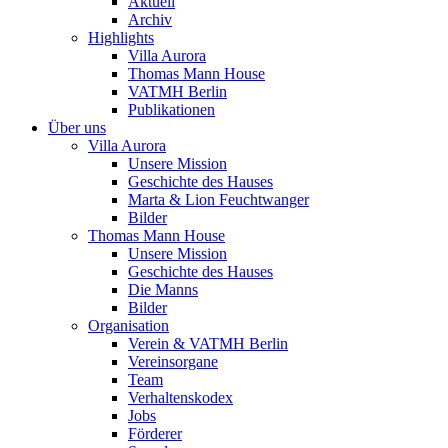
Aktuell
Archiv
Highlights
Villa Aurora
Thomas Mann House
VATMH Berlin
Publikationen
Über uns
Villa Aurora
Unsere Mission
Geschichte des Hauses
Marta & Lion Feuchtwanger
Bilder
Thomas Mann House
Unsere Mission
Geschichte des Hauses
Die Manns
Bilder
Organisation
Verein & VATMH Berlin
Vereinsorgane
Team
Verhaltenskodex
Jobs
Förderer