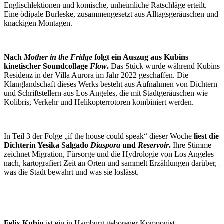
Englischlektionen und komische, unheimliche Ratschläge erteilt.
Eine ödipale Burleske, zusammengesetzt aus Alltagsgeräuschen und
knackigen Montagen.
Nach
Mother in the Fridge
folgt ein Auszug aus Kubins
kinetischer Soundcollage
Flow
.
Das Stück wurde während Kubins
Residenz in der Villa Aurora im Jahr 2022 geschaffen. Die
Klanglandschaft dieses Werks besteht aus Aufnahmen von Dichtern
und Schriftstellern aus Los Angeles, die mit Stadtgeräuschen wie
Kolibris, Verkehr und Helikopterrotoren kombiniert werden.
In Teil 3 der Folge „if the house could speak“ dieser Woche
liest die
Dichterin Yesika Salgado
Diaspora
und
Reservoir
.
Ihre Stimme
zeichnet Migration, Fürsorge und die Hydrologie von Los Angeles
nach, kartografiert Zeit an Orten und sammelt Erzählungen darüber,
was die Stadt bewahrt und was sie loslässt.
Felix Kubin
ist ein in Hamburg geborener Komponist,