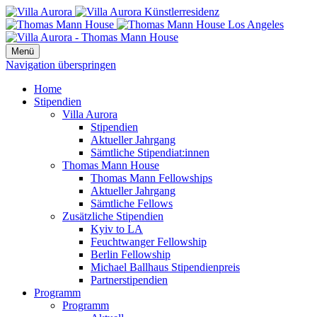
Menü
Navigation überspringen
Home
Stipendien
Villa Aurora
Stipendien
Aktueller Jahrgang
Sämtliche Stipendiat:innen
Thomas Mann House
Thomas Mann Fellowships
Aktueller Jahrgang
Sämtliche Fellows
Zusätzliche Stipendien
Kyiv to LA
Feuchtwanger Fellowship
Berlin Fellowship
Michael Ballhaus Stipendienpreis
Partnerstipendien
Programm
Programm