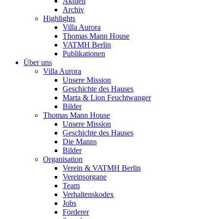
Aktuell
Archiv
Highlights
Villa Aurora
Thomas Mann House
VATMH Berlin
Publikationen
Über uns
Villa Aurora
Unsere Mission
Geschichte des Hauses
Marta & Lion Feuchtwanger
Bilder
Thomas Mann House
Unsere Mission
Geschichte des Hauses
Die Manns
Bilder
Organisation
Verein & VATMH Berlin
Vereinsorgane
Team
Verhaltenskodex
Jobs
Förderer