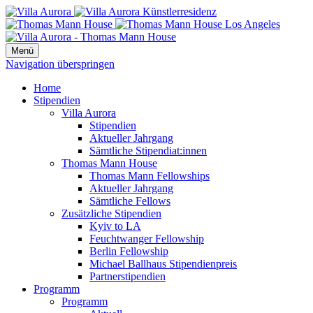
Menü
Navigation überspringen
Home
Stipendien
Villa Aurora
Stipendien
Aktueller Jahrgang
Sämtliche Stipendiat:innen
Thomas Mann House
Thomas Mann Fellowships
Aktueller Jahrgang
Sämtliche Fellows
Zusätzliche Stipendien
Kyiv to LA
Feuchtwanger Fellowship
Berlin Fellowship
Michael Ballhaus Stipendienpreis
Partnerstipendien
Programm
Programm