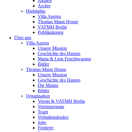
Aktuell
Archiv
Highlights
Villa Aurora
Thomas Mann House
VATMH Berlin
Publikationen
Über uns
Villa Aurora
Unsere Mission
Geschichte des Hauses
Marta & Lion Feuchtwanger
Bilder
Thomas Mann House
Unsere Mission
Geschichte des Hauses
Die Manns
Bilder
Organisation
Verein & VATMH Berlin
Vereinsorgane
Team
Verhaltenskodex
Jobs
Förderer