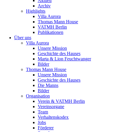
Aktuell
Archiv
Highlights
Villa Aurora
Thomas Mann House
VATMH Berlin
Publikationen
Über uns
Villa Aurora
Unsere Mission
Geschichte des Hauses
Marta & Lion Feuchtwanger
Bilder
Thomas Mann House
Unsere Mission
Geschichte des Hauses
Die Manns
Bilder
Organisation
Verein & VATMH Berlin
Vereinsorgane
Team
Verhaltenskodex
Jobs
Förderer