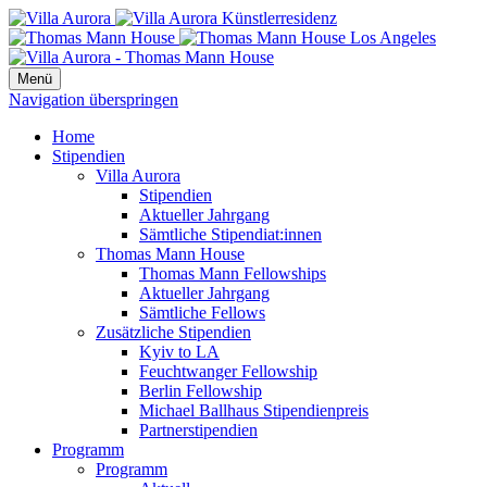
Menü
Navigation überspringen
Home
Stipendien
Villa Aurora
Stipendien
Aktueller Jahrgang
Sämtliche Stipendiat:innen
Thomas Mann House
Thomas Mann Fellowships
Aktueller Jahrgang
Sämtliche Fellows
Zusätzliche Stipendien
Kyiv to LA
Feuchtwanger Fellowship
Berlin Fellowship
Michael Ballhaus Stipendienpreis
Partnerstipendien
Programm
Programm