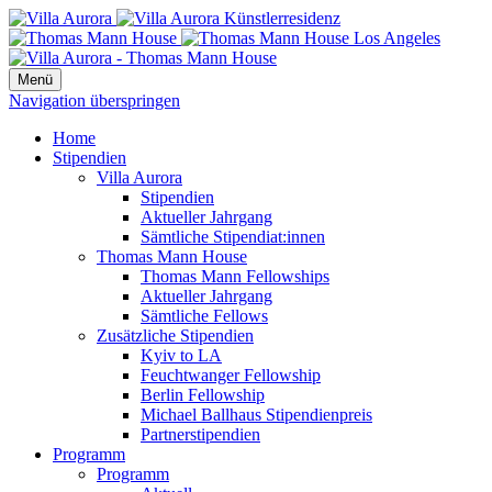
Menü
Navigation überspringen
Home
Stipendien
Villa Aurora
Stipendien
Aktueller Jahrgang
Sämtliche Stipendiat:innen
Thomas Mann House
Thomas Mann Fellowships
Aktueller Jahrgang
Sämtliche Fellows
Zusätzliche Stipendien
Kyiv to LA
Feuchtwanger Fellowship
Berlin Fellowship
Michael Ballhaus Stipendienpreis
Partnerstipendien
Programm
Programm