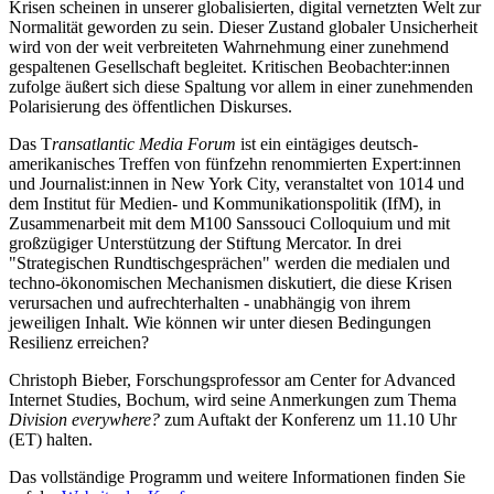
Krisen scheinen in unserer globalisierten, digital vernetzten Welt zur
Normalität geworden zu sein. Dieser Zustand globaler Unsicherheit
wird von der weit verbreiteten Wahrnehmung einer zunehmend
gespaltenen Gesellschaft begleitet. Kritischen Beobachter:innen
zufolge äußert sich diese Spaltung vor allem in einer zunehmenden
Polarisierung des öffentlichen Diskurses.
Das T
ransatlantic Media Forum
ist ein eintägiges deutsch-
amerikanisches Treffen von fünfzehn renommierten Expert:innen
und Journalist:innen in New York City, veranstaltet von 1014 und
dem Institut für Medien- und Kommunikationspolitik (IfM), in
Zusammenarbeit mit dem M100 Sanssouci Colloquium und mit
großzügiger Unterstützung der Stiftung Mercator. In drei
"Strategischen Rundtischgesprächen" werden die medialen und
techno-ökonomischen Mechanismen diskutiert, die diese Krisen
verursachen und aufrechterhalten - unabhängig von ihrem
jeweiligen Inhalt. Wie können wir unter diesen Bedingungen
Resilienz erreichen?
Christoph Bieber, Forschungsprofessor am Center for Advanced
Internet Studies, Bochum, wird seine Anmerkungen zum Thema
Division everywhere?
zum Auftakt der Konferenz um 11.10 Uhr
(ET) halten.
Das vollständige Programm und weitere Informationen finden Sie