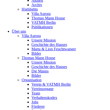
Aktuell
Archiv
Highlights
Villa Aurora
Thomas Mann House
VATMH Berlin
Publikationen
Über uns
Villa Aurora
Unsere Mission
Geschichte des Hauses
Marta & Lion Feuchtwanger
Bilder
Thomas Mann House
Unsere Mission
Geschichte des Hauses
Die Manns
Bilder
Organisation
Verein & VATMH Berlin
Vereinsorgane
Team
Verhaltenskodex
Jobs
Förderer