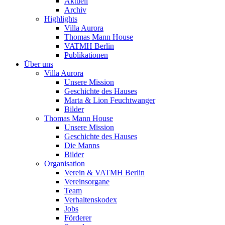
Aktuell
Archiv
Highlights
Villa Aurora
Thomas Mann House
VATMH Berlin
Publikationen
Über uns
Villa Aurora
Unsere Mission
Geschichte des Hauses
Marta & Lion Feuchtwanger
Bilder
Thomas Mann House
Unsere Mission
Geschichte des Hauses
Die Manns
Bilder
Organisation
Verein & VATMH Berlin
Vereinsorgane
Team
Verhaltenskodex
Jobs
Förderer