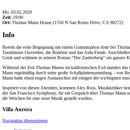
Mo
.
03.02.2020
Zeit:
19:00
Ort:
Thomas Mann House (1550 N San Remo Drive, CA 90272)
Info
Bereits die erste Begegnung mit einem Grammophon löste bei Thomas M
Tannhäuser Ouvertüre, die Bohème und das Aida-Finale. Anschließen
Gerät und widmete in seinem Roman “Der Zauberberg” ein ganzes K
Während der Zeit Thomas Manns im kalifornischen Exil standen das 
Mann regelmäßig durch seine große Schallplattensammlung – von Bee
Mann hatte einen engen Austauschen mit einigen der wichtigsten musi
Inspiriert von diesen Abenden, kommen Alex Ross, Musikkritiker be
der San Francisco Symphony, für ein Gespräch über Thomas Mann un
die Weichen für eine neue Musik gestellt wurden.
Villa
Aurora
Navigation überspringen