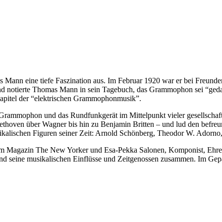
ann eine tiefe Faszination aus. Im Februar 1920 war er bei Freunden 
d notierte Thomas Mann in sein Tagebuch, das Grammophon sei “gedan
apitel der “elektrischen Grammophonmusik”.
Grammophon und das Rundfunkgerät im Mittelpunkt vieler gesellschaft
thoven über Wagner bis hin zu Benjamin Britten – und lud den befreu
kalischen Figuren seiner Zeit: Arnold Schönberg, Theodor W. Adorno, 
im Magazin The New Yorker und Esa-Pekka Salonen, Komponist, Ehrend
d seine musikalischen Einflüsse und Zeitgenossen zusammen. Im Gepä