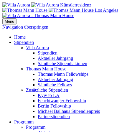
Menü
Navigation überspringen
Home
Stipendien
Villa Aurora
Stipendien
Aktueller Jahrgang
Sämtliche Stipendiat:innen
Thomas Mann House
Thomas Mann Fellowships
Aktueller Jahrgang
Sämtliche Fellows
Zusätzliche Stipendien
Kyiv to LA
Feuchtwanger Fellowship
Berlin Fellowship
Michael Ballhaus Stipendienpreis
Partnerstipendien
Programm
Programm