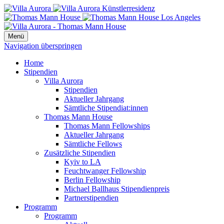
Menü
Navigation überspringen
Home
Stipendien
Villa Aurora
Stipendien
Aktueller Jahrgang
Sämtliche Stipendiat:innen
Thomas Mann House
Thomas Mann Fellowships
Aktueller Jahrgang
Sämtliche Fellows
Zusätzliche Stipendien
Kyiv to LA
Feuchtwanger Fellowship
Berlin Fellowship
Michael Ballhaus Stipendienpreis
Partnerstipendien
Programm
Programm