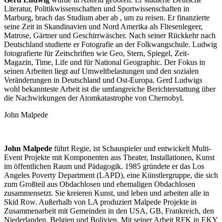
Literatur, Politikwissenschaften und Sportwissenschaften in
Marburg, brach das Studium aber ab , um zu reisen. Er finanzierte
seine Zeit in Skandinavien und Nord Amerika als Fliesenlegeer,
Matrose, Gärtner und Geschirrwäscher. Nach seiner Rückkehr nach
Deutschland studierte er Fotografie an der Folkwangschule. Ludwig
fotografierte für Zeitschriften wie Geo, Stern, Spiegel, Zeit-
Magazin, Time, Life und für National Geographic. Der Fokus in
seinen Arbeiten liegt auf Umweltbelastungen und den sozialen
Veränderungen in Deutschland und Ost-Europa. Gerd Ludwigs
wohl bekannteste Arbeit ist die umfangreiche Berichterstattung über
die Nachwirkungen der Atomkatastrophe von Chernobyl.
John Malpede
John Malpede
führt Regie, ist Schauspieler und entwickelt Multi-
Event Projekte mit Komponenten aus Theater, Installationen, Kunst
im öffentlichen Raum und Pädagogik. 1985 gründete er das Los
Angeles Poverty Department (LAPD), eine Künstlergruppe, die sich
zum Großteil aus Obdachlosen und ehemaligen Obdachlosen
zusammensetzt. Sie kreieren Kunst, und leben und arbeiten alle in
Skid Row. Außerhalb von LA produziert Malpede Projekte in
Zusammenarbeit mit Gemeinden in den USA, GB, Frankreich, den
Niederlanden, Belgien und Bolivien. Mit seiner Arbeit RFK in EKY