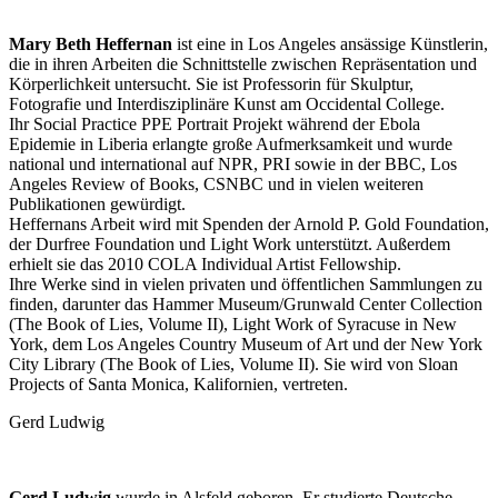
Mary Beth Heffernan
ist eine in Los Angeles ansässige Künstlerin,
die in ihren Arbeiten die Schnittstelle zwischen Repräsentation und
Körperlichkeit untersucht. Sie ist Professorin für Skulptur,
Fotografie und Interdisziplinäre Kunst am Occidental College.
Ihr Social Practice PPE Portrait Projekt während der Ebola
Epidemie in Liberia erlangte große Aufmerksamkeit und wurde
national und international auf NPR, PRI sowie in der BBC, Los
Angeles Review of Books, CSNBC und in vielen weiteren
Publikationen gewürdigt.
Heffernans Arbeit wird mit Spenden der Arnold P. Gold Foundation,
der Durfree Foundation und Light Work unterstützt. Außerdem
erhielt sie das 2010 COLA Individual Artist Fellowship.
Ihre Werke sind in vielen privaten und öffentlichen Sammlungen zu
finden, darunter das Hammer Museum/Grunwald Center Collection
(The Book of Lies, Volume II), Light Work of Syracuse in New
York, dem Los Angeles Country Museum of Art und der New York
City Library (The Book of Lies, Volume II). Sie wird von Sloan
Projects of Santa Monica, Kalifornien, vertreten.
Gerd Ludwig
Gerd Ludwig
wurde in Alsfeld geboren. Er studierte Deutsche