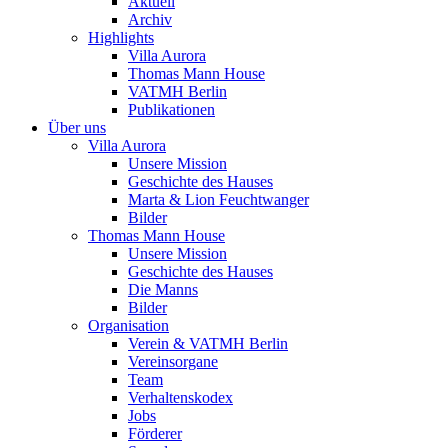
Aktuell
Archiv
Highlights
Villa Aurora
Thomas Mann House
VATMH Berlin
Publikationen
Über uns
Villa Aurora
Unsere Mission
Geschichte des Hauses
Marta & Lion Feuchtwanger
Bilder
Thomas Mann House
Unsere Mission
Geschichte des Hauses
Die Manns
Bilder
Organisation
Verein & VATMH Berlin
Vereinsorgane
Team
Verhaltenskodex
Jobs
Förderer