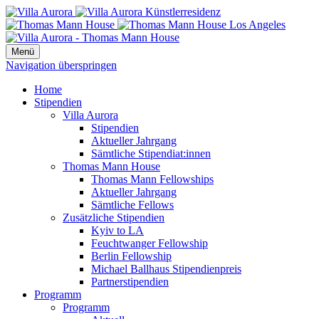
Menü
Navigation überspringen
Home
Stipendien
Villa Aurora
Stipendien
Aktueller Jahrgang
Sämtliche Stipendiat:innen
Thomas Mann House
Thomas Mann Fellowships
Aktueller Jahrgang
Sämtliche Fellows
Zusätzliche Stipendien
Kyiv to LA
Feuchtwanger Fellowship
Berlin Fellowship
Michael Ballhaus Stipendienpreis
Partnerstipendien
Programm
Programm