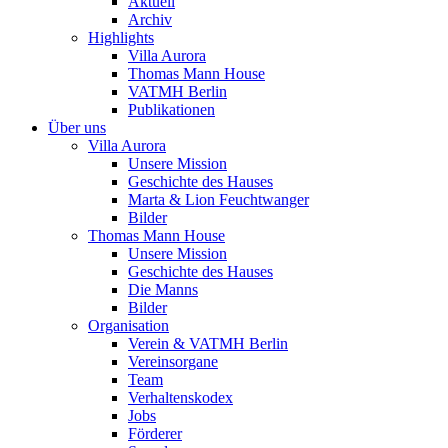
Aktuell
Archiv
Highlights
Villa Aurora
Thomas Mann House
VATMH Berlin
Publikationen
Über uns
Villa Aurora
Unsere Mission
Geschichte des Hauses
Marta & Lion Feuchtwanger
Bilder
Thomas Mann House
Unsere Mission
Geschichte des Hauses
Die Manns
Bilder
Organisation
Verein & VATMH Berlin
Vereinsorgane
Team
Verhaltenskodex
Jobs
Förderer