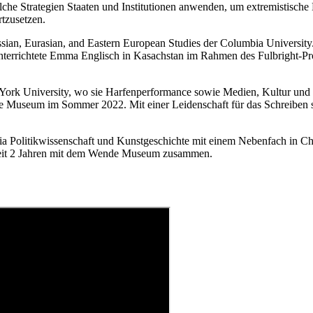
che Strategien Staaten und Institutionen anwenden, um extremistische B
tzusetzen.
ssian, Eurasian, and Eastern European Studies der Columbia University. 
 unterrichtete Emma Englisch in Kasachstan im Rahmen des Fulbright-P
York University, wo sie Harfenperformance sowie Medien, Kultur und K
 Museum im Sommer 2022. Mit einer Leidenschaft für das Schreiben sie
nia Politikwissenschaft und Kunstgeschichte mit einem Nebenfach in Ch
et seit 2 Jahren mit dem Wende Museum zusammen.