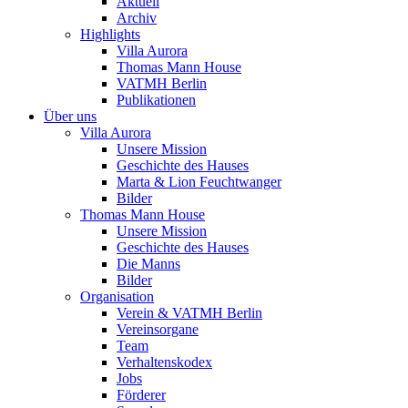
Aktuell
Archiv
Highlights
Villa Aurora
Thomas Mann House
VATMH Berlin
Publikationen
Über uns
Villa Aurora
Unsere Mission
Geschichte des Hauses
Marta & Lion Feuchtwanger
Bilder
Thomas Mann House
Unsere Mission
Geschichte des Hauses
Die Manns
Bilder
Organisation
Verein & VATMH Berlin
Vereinsorgane
Team
Verhaltenskodex
Jobs
Förderer