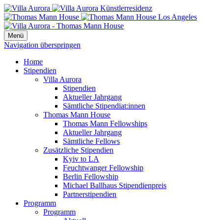
Menü
Navigation überspringen
Home
Stipendien
Villa Aurora
Stipendien
Aktueller Jahrgang
Sämtliche Stipendiat:innen
Thomas Mann House
Thomas Mann Fellowships
Aktueller Jahrgang
Sämtliche Fellows
Zusätzliche Stipendien
Kyiv to LA
Feuchtwanger Fellowship
Berlin Fellowship
Michael Ballhaus Stipendienpreis
Partnerstipendien
Programm
Programm