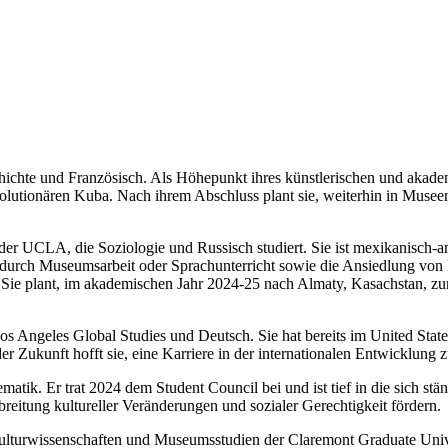
chte und Französisch. Als Höhepunkt ihres künstlerischen und akademis
evolutionären Kuba. Nach ihrem Abschluss plant sie, weiterhin in Museen
an der UCLA, die Soziologie und Russisch studiert. Sie ist mexikanisc
g durch Museumsarbeit oder Sprachunterricht sowie die Ansiedlung von 
Sie plant, im akademischen Jahr 2024-25 nach Almaty, Kasachstan, zur
, Los Angeles Global Studies und Deutsch. Sie hat bereits im United S
der Zukunft hofft sie, eine Karriere in der internationalen Entwicklung 
ik. Er trat 2024 dem Student Council bei und ist tief in die sich stä
breitung kultureller Veränderungen und sozialer Gerechtigkeit fördern.
ulturwissenschaften und Museumsstudien der Claremont Graduate Univer