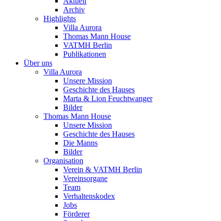
Aktuell
Archiv
Highlights
Villa Aurora
Thomas Mann House
VATMH Berlin
Publikationen
Über uns
Villa Aurora
Unsere Mission
Geschichte des Hauses
Marta & Lion Feuchtwanger
Bilder
Thomas Mann House
Unsere Mission
Geschichte des Hauses
Die Manns
Bilder
Organisation
Verein & VATMH Berlin
Vereinsorgane
Team
Verhaltenskodex
Jobs
Förderer