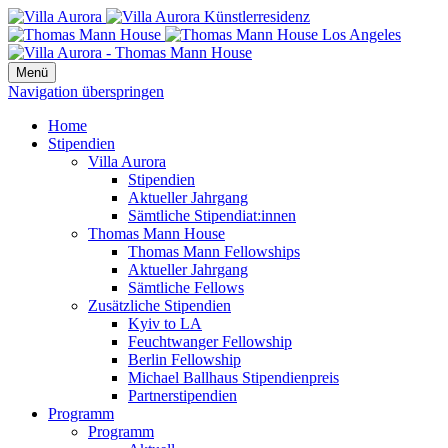
Menü
Navigation überspringen
Home
Stipendien
Villa Aurora
Stipendien
Aktueller Jahrgang
Sämtliche Stipendiat:innen
Thomas Mann House
Thomas Mann Fellowships
Aktueller Jahrgang
Sämtliche Fellows
Zusätzliche Stipendien
Kyiv to LA
Feuchtwanger Fellowship
Berlin Fellowship
Michael Ballhaus Stipendienpreis
Partnerstipendien
Programm
Programm