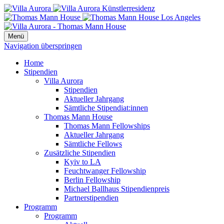
Menü
Navigation überspringen
Home
Stipendien
Villa Aurora
Stipendien
Aktueller Jahrgang
Sämtliche Stipendiat:innen
Thomas Mann House
Thomas Mann Fellowships
Aktueller Jahrgang
Sämtliche Fellows
Zusätzliche Stipendien
Kyiv to LA
Feuchtwanger Fellowship
Berlin Fellowship
Michael Ballhaus Stipendienpreis
Partnerstipendien
Programm
Programm