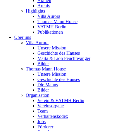
Aktuell
Archiv
Highlights
Villa Aurora
Thomas Mann House
VATMH Berlin
Publikationen
Über uns
Villa Aurora
Unsere Mission
Geschichte des Hauses
Marta & Lion Feuchtwanger
Bilder
Thomas Mann House
Unsere Mission
Geschichte des Hauses
Die Manns
Bilder
Organisation
Verein & VATMH Berlin
Vereinsorgane
Team
Verhaltenskodex
Jobs
Förderer