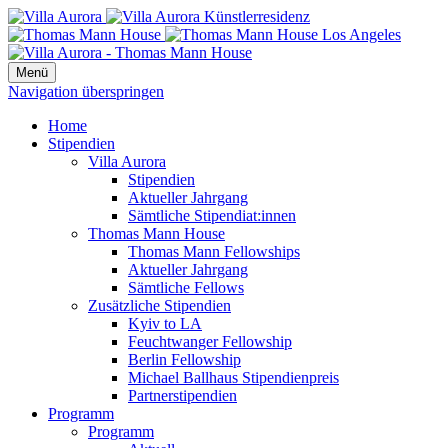
Menü
Navigation überspringen
Home
Stipendien
Villa Aurora
Stipendien
Aktueller Jahrgang
Sämtliche Stipendiat:innen
Thomas Mann House
Thomas Mann Fellowships
Aktueller Jahrgang
Sämtliche Fellows
Zusätzliche Stipendien
Kyiv to LA
Feuchtwanger Fellowship
Berlin Fellowship
Michael Ballhaus Stipendienpreis
Partnerstipendien
Programm
Programm