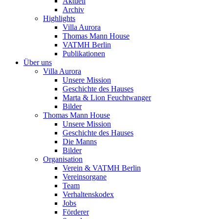
Aktuell
Archiv
Highlights
Villa Aurora
Thomas Mann House
VATMH Berlin
Publikationen
Über uns
Villa Aurora
Unsere Mission
Geschichte des Hauses
Marta & Lion Feuchtwanger
Bilder
Thomas Mann House
Unsere Mission
Geschichte des Hauses
Die Manns
Bilder
Organisation
Verein & VATMH Berlin
Vereinsorgane
Team
Verhaltenskodex
Jobs
Förderer