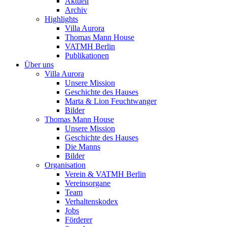
Aktuell
Archiv
Highlights
Villa Aurora
Thomas Mann House
VATMH Berlin
Publikationen
Über uns
Villa Aurora
Unsere Mission
Geschichte des Hauses
Marta & Lion Feuchtwanger
Bilder
Thomas Mann House
Unsere Mission
Geschichte des Hauses
Die Manns
Bilder
Organisation
Verein & VATMH Berlin
Vereinsorgane
Team
Verhaltenskodex
Jobs
Förderer