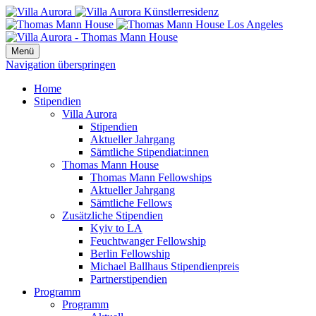
Menü
Navigation überspringen
Home
Stipendien
Villa Aurora
Stipendien
Aktueller Jahrgang
Sämtliche Stipendiat:innen
Thomas Mann House
Thomas Mann Fellowships
Aktueller Jahrgang
Sämtliche Fellows
Zusätzliche Stipendien
Kyiv to LA
Feuchtwanger Fellowship
Berlin Fellowship
Michael Ballhaus Stipendienpreis
Partnerstipendien
Programm
Programm