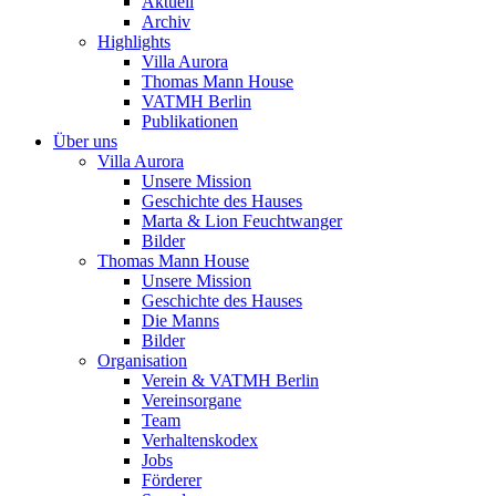
Aktuell
Archiv
Highlights
Villa Aurora
Thomas Mann House
VATMH Berlin
Publikationen
Über uns
Villa Aurora
Unsere Mission
Geschichte des Hauses
Marta & Lion Feuchtwanger
Bilder
Thomas Mann House
Unsere Mission
Geschichte des Hauses
Die Manns
Bilder
Organisation
Verein & VATMH Berlin
Vereinsorgane
Team
Verhaltenskodex
Jobs
Förderer