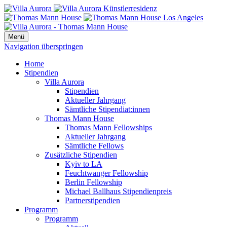
Menü
Navigation überspringen
Home
Stipendien
Villa Aurora
Stipendien
Aktueller Jahrgang
Sämtliche Stipendiat:innen
Thomas Mann House
Thomas Mann Fellowships
Aktueller Jahrgang
Sämtliche Fellows
Zusätzliche Stipendien
Kyiv to LA
Feuchtwanger Fellowship
Berlin Fellowship
Michael Ballhaus Stipendienpreis
Partnerstipendien
Programm
Programm