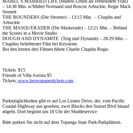
MABEL’S MARRIED LIFE (Mabels Leben als verheiratete Frau)
– 14:38 Min. w/Mabel Normand und Roscoe Arbuckle, Regie Mack
Sennett
THE ROUNDERS (Die Stromer) – 13:15 Min. – Chaplin and
Arbuckle
THE MASQUERADER (Die Maskerade) – 12:21 Min. – Behind
the Scenes in a Movie Studio
DOUGH AND DYNAMITE (Teig und Dynamit) – 28:29 Min. –
Chaplins beliebtester Film bei Keystone.
Bei den letzten drei Filmen führte Charlie Chaplin Regie.
Tickets $15
Friends of Villa Aurora $5
Tickets:
www.brownpapertickets.com
Parkmöglichkeiten gibt es auf Los Liones Drive, der, vom Pacific
Coastal Highway aus gesehen, zwei Blocks den Sunset Blvd hinauf
abgeht. Dort beginnt um 18 Uhr der Shuttleservice
Bitte parken Sie nicht auf dem Topanga State Park-Parkplätzen.