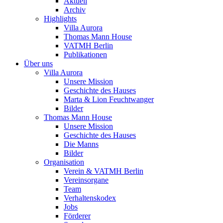
Aktuell
Archiv
Highlights
Villa Aurora
Thomas Mann House
VATMH Berlin
Publikationen
Über uns
Villa Aurora
Unsere Mission
Geschichte des Hauses
Marta & Lion Feuchtwanger
Bilder
Thomas Mann House
Unsere Mission
Geschichte des Hauses
Die Manns
Bilder
Organisation
Verein & VATMH Berlin
Vereinsorgane
Team
Verhaltenskodex
Jobs
Förderer