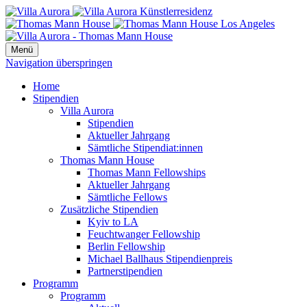
Menü
Navigation überspringen
Home
Stipendien
Villa Aurora
Stipendien
Aktueller Jahrgang
Sämtliche Stipendiat:innen
Thomas Mann House
Thomas Mann Fellowships
Aktueller Jahrgang
Sämtliche Fellows
Zusätzliche Stipendien
Kyiv to LA
Feuchtwanger Fellowship
Berlin Fellowship
Michael Ballhaus Stipendienpreis
Partnerstipendien
Programm
Programm