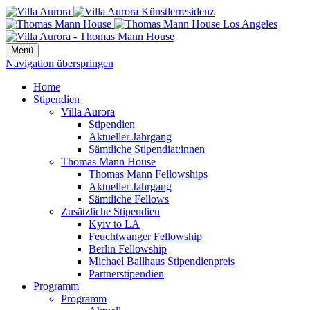
Menü
Navigation überspringen
Home
Stipendien
Villa Aurora
Stipendien
Aktueller Jahrgang
Sämtliche Stipendiat:innen
Thomas Mann House
Thomas Mann Fellowships
Aktueller Jahrgang
Sämtliche Fellows
Zusätzliche Stipendien
Kyiv to LA
Feuchtwanger Fellowship
Berlin Fellowship
Michael Ballhaus Stipendienpreis
Partnerstipendien
Programm
Programm