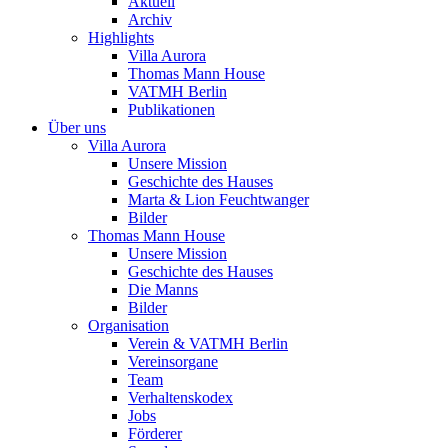
Aktuell
Archiv
Highlights
Villa Aurora
Thomas Mann House
VATMH Berlin
Publikationen
Über uns
Villa Aurora
Unsere Mission
Geschichte des Hauses
Marta & Lion Feuchtwanger
Bilder
Thomas Mann House
Unsere Mission
Geschichte des Hauses
Die Manns
Bilder
Organisation
Verein & VATMH Berlin
Vereinsorgane
Team
Verhaltenskodex
Jobs
Förderer