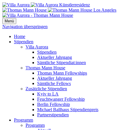
Menü
Navigation überspringen
Home
Stipendien
Villa Aurora
Stipendien
Aktueller Jahrgang
Sämtliche Stipendiat:innen
Thomas Mann House
Thomas Mann Fellowships
Aktueller Jahrgang
Sämtliche Fellows
Zusätzliche Stipendien
Kyiv to LA
Feuchtwanger Fellowship
Berlin Fellowship
Michael Ballhaus Stipendienpreis
Partnerstipendien
Programm
Programm