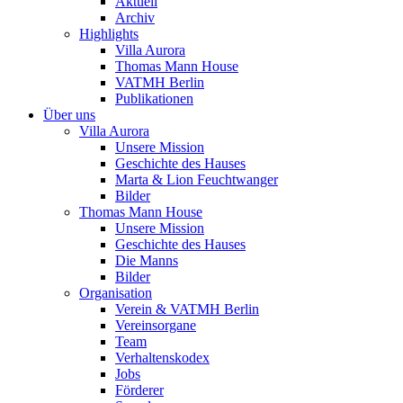
Aktuell
Archiv
Highlights
Villa Aurora
Thomas Mann House
VATMH Berlin
Publikationen
Über uns
Villa Aurora
Unsere Mission
Geschichte des Hauses
Marta & Lion Feuchtwanger
Bilder
Thomas Mann House
Unsere Mission
Geschichte des Hauses
Die Manns
Bilder
Organisation
Verein & VATMH Berlin
Vereinsorgane
Team
Verhaltenskodex
Jobs
Förderer