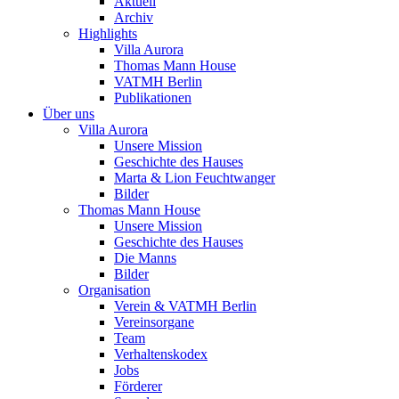
Aktuell
Archiv
Highlights
Villa Aurora
Thomas Mann House
VATMH Berlin
Publikationen
Über uns
Villa Aurora
Unsere Mission
Geschichte des Hauses
Marta & Lion Feuchtwanger
Bilder
Thomas Mann House
Unsere Mission
Geschichte des Hauses
Die Manns
Bilder
Organisation
Verein & VATMH Berlin
Vereinsorgane
Team
Verhaltenskodex
Jobs
Förderer