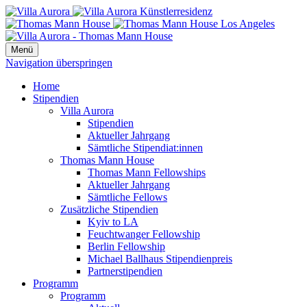
Menü
Navigation überspringen
Home
Stipendien
Villa Aurora
Stipendien
Aktueller Jahrgang
Sämtliche Stipendiat:innen
Thomas Mann House
Thomas Mann Fellowships
Aktueller Jahrgang
Sämtliche Fellows
Zusätzliche Stipendien
Kyiv to LA
Feuchtwanger Fellowship
Berlin Fellowship
Michael Ballhaus Stipendienpreis
Partnerstipendien
Programm
Programm