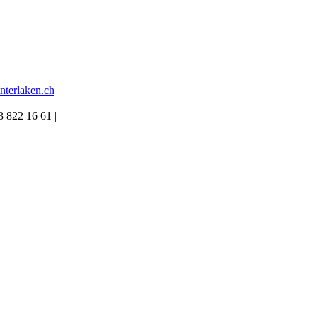
terlaken.ch
3 822 16 61 |