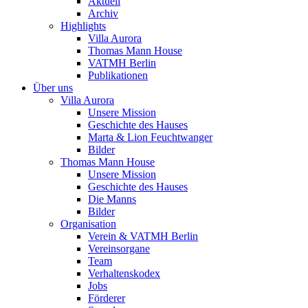
Aktuell
Archiv
Highlights
Villa Aurora
Thomas Mann House
VATMH Berlin
Publikationen
Über uns
Villa Aurora
Unsere Mission
Geschichte des Hauses
Marta & Lion Feuchtwanger
Bilder
Thomas Mann House
Unsere Mission
Geschichte des Hauses
Die Manns
Bilder
Organisation
Verein & VATMH Berlin
Vereinsorgane
Team
Verhaltenskodex
Jobs
Förderer