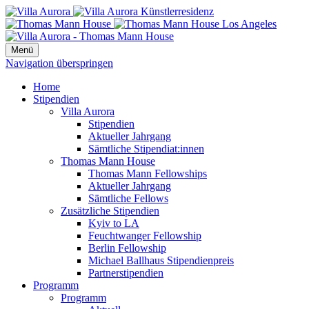
Menü
Navigation überspringen
Home
Stipendien
Villa Aurora
Stipendien
Aktueller Jahrgang
Sämtliche Stipendiat:innen
Thomas Mann House
Thomas Mann Fellowships
Aktueller Jahrgang
Sämtliche Fellows
Zusätzliche Stipendien
Kyiv to LA
Feuchtwanger Fellowship
Berlin Fellowship
Michael Ballhaus Stipendienpreis
Partnerstipendien
Programm
Programm