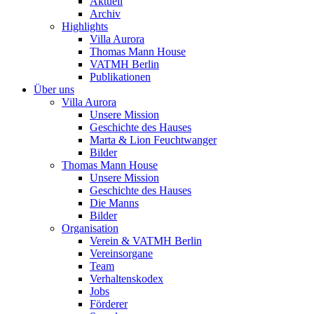
Aktuell
Archiv
Highlights
Villa Aurora
Thomas Mann House
VATMH Berlin
Publikationen
Über uns
Villa Aurora
Unsere Mission
Geschichte des Hauses
Marta & Lion Feuchtwanger
Bilder
Thomas Mann House
Unsere Mission
Geschichte des Hauses
Die Manns
Bilder
Organisation
Verein & VATMH Berlin
Vereinsorgane
Team
Verhaltenskodex
Jobs
Förderer