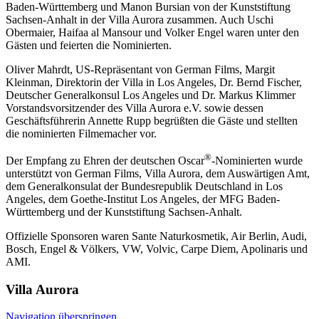
Baden-Württemberg und Manon Bursian von der Kunststiftung
Sachsen-Anhalt in der Villa Aurora zusammen. Auch Uschi
Obermaier, Haifaa al Mansour und Volker Engel waren unter den
Gästen und feierten die Nominierten.
Oliver Mahrdt, US-Repräsentant von German Films, Margit
Kleinman, Direktorin der Villa in Los Angeles, Dr. Bernd Fischer,
Deutscher Generalkonsul Los Angeles und Dr. Markus Klimmer
Vorstandsvorsitzender des Villa Aurora e.V. sowie dessen
Geschäftsführerin Annette Rupp begrüßten die Gäste und stellten
die nominierten Filmemacher vor.
®
Der Empfang zu Ehren der deutschen Oscar
-Nominierten wurde
unterstützt von German Films, Villa Aurora, dem Auswärtigen Amt,
dem Generalkonsulat der Bundesrepublik Deutschland in Los
Angeles, dem Goethe-Institut Los Angeles, der MFG Baden-
Württemberg und der Kunststiftung Sachsen-Anhalt.
Offizielle Sponsoren waren Sante Naturkosmetik, Air Berlin, Audi,
Bosch, Engel & Völkers, VW, Volvic, Carpe Diem, Apolinaris und
AMI.
Villa
Aurora
Navigation überspringen