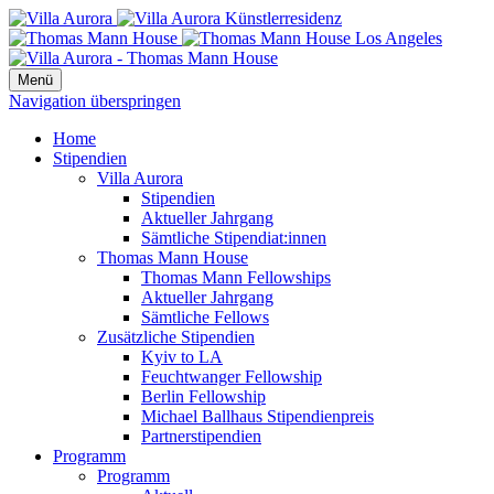
Menü
Navigation überspringen
Home
Stipendien
Villa Aurora
Stipendien
Aktueller Jahrgang
Sämtliche Stipendiat:innen
Thomas Mann House
Thomas Mann Fellowships
Aktueller Jahrgang
Sämtliche Fellows
Zusätzliche Stipendien
Kyiv to LA
Feuchtwanger Fellowship
Berlin Fellowship
Michael Ballhaus Stipendienpreis
Partnerstipendien
Programm
Programm