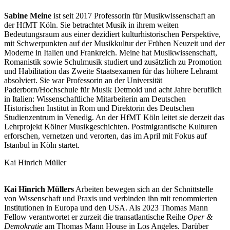
Sabine
Meine
ist seit 2017 Professorin für Musikwissenschaft an
der HfMT Köln. Sie betrachtet Musik in ihrem weiten
Bedeutungsraum aus einer dezidiert kulturhistorischen Perspektive,
mit Schwerpunkten auf der Musikkultur der Frühen Neuzeit und der
Moderne in Italien und Frankreich. Meine hat Musikwissenschaft,
Romanistik sowie Schulmusik studiert und zusätzlich zu Promotion
und Habilitation das Zweite Staatsexamen für das höhere Lehramt
absolviert. Sie war Professorin an der Universität
Paderborn/Hochschule für Musik Detmold und acht Jahre beruflich
in Italien: Wissenschaftliche Mitarbeiterin am Deutschen
Historischen Institut in Rom und Direktorin des Deutschen
Studienzentrum in Venedig. An der HfMT Köln leitet sie derzeit das
Lehrprojekt Kölner Musikgeschichten. Postmigrantische Kulturen
erforschen, vernetzen und verorten, das im April mit Fokus auf
Istanbul in Köln startet.
Kai Hinrich Müller
Kai Hinrich Müllers
Arbeiten bewegen sich an der Schnittstelle
von Wissenschaft und Praxis und verbinden ihn mit renommierten
Institutionen in Europa und den USA. Als 2023 Thomas Mann
Fellow verantwortet er zurzeit die transatlantische Reihe
Oper &
Demokratie
am Thomas Mann House in Los Angeles. Darüber