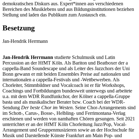
demokratischen Diskurs aus. Expert*innen aus verschiedenen
Bereichen des Musiklebens und aus Bildungsinstitutionen beziehen
Stellung und laden das Publikum zum Austausch ein.
Besetzung
Jan-Hendrik Herrmann
Jan-Hendrik Herrmann
studierte Schulmusik und Latin
Percussion an der HfMT Köln. Als Bariton und Beatboxer der a
cappella-Band Soundescape und als Leiter des Jazzchors der Uni
Bonn gewann er mit beiden Ensembles Preise auf nationalen und
internationalen a cappella-Festivals und -Wettbewerben. Als
Chorleiter, Stimmbildner und Vocalcoach ist er für Workshops,
Coachings und Fortbildungen bundesweit unterwegs und arbeitete
u.a. mit dem WDR Rundfunkchor, der Kölner a cappella-Gruppe
basta und als musikalischer Berater bzw. Coach bei der WDR-
Sendung
Der beste Chor im Westen
. Seine Chor-Arrangements sind
im Schott-, Carus-, Bosse-, Helbling- und Ferrimontana-Verlag
erschienen und werden von namhaften Chören gesungen. Seit 2021
unterrichtet er an der HfMT Köln Chorleitung Jazz/Pop, Vocal-
Arrangement und Gruppenmusizieren sowie an der Hochschule für
Musik und Darstellende Künste Frankfurt am Main Pop- und