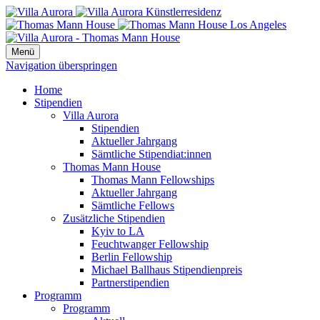
Menü
Navigation überspringen
Home
Stipendien
Villa Aurora
Stipendien
Aktueller Jahrgang
Sämtliche Stipendiat:innen
Thomas Mann House
Thomas Mann Fellowships
Aktueller Jahrgang
Sämtliche Fellows
Zusätzliche Stipendien
Kyiv to LA
Feuchtwanger Fellowship
Berlin Fellowship
Michael Ballhaus Stipendienpreis
Partnerstipendien
Programm
Programm