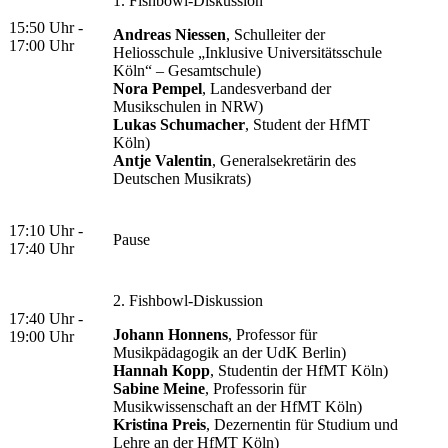
1. Fishbowl-Diskussion
15:50 Uhr -
Andreas Niessen
, Schulleiter der
17:00 Uhr
Heliosschule „Inklusive Universitätsschule
Köln“ – Gesamtschule)
Nora Pempel
, Landesverband der
Musikschulen in NRW)
Lukas Schumacher
, Student der HfMT
Köln)
Antje Valentin
, Generalsekretärin des
Deutschen Musikrats)
17:10 Uhr -
Pause
17:40 Uhr
2. Fishbowl-Diskussion
17:40 Uhr -
Johann Honnens
, Professor für
19:00 Uhr
Musikpädagogik an der UdK Berlin)
Hannah Kopp
, Studentin der HfMT Köln)
Sabine Meine
, Professorin für
Musikwissenschaft an der HfMT Köln)
Kristina Preis
, Dezernentin für Studium und
Lehre an der HfMT Köln)