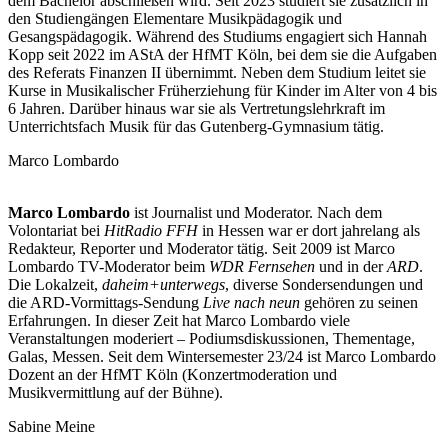
dem Bachelor abschließen wird. Seit 2023 studiert sie zusätzlich in
den Studiengängen Elementare Musikpädagogik und
Gesangspädagogik. Während des Studiums engagiert sich Hannah
Kopp seit 2022 im AStA der HfMT Köln, bei dem sie die Aufgaben
des Referats Finanzen II übernimmt. Neben dem Studium leitet sie
Kurse in Musikalischer Früherziehung für Kinder im Alter von 4 bis
6 Jahren. Darüber hinaus war sie als Vertretungslehrkraft im
Unterrichtsfach Musik für das Gutenberg-Gymnasium tätig.
Marco Lombardo
Marco
Lombardo
ist Journalist und Moderator. Nach dem
Volontariat bei
HitRadio FFH
in Hessen war er dort jahrelang als
Redakteur, Reporter und Moderator tätig. Seit 2009 ist Marco
Lombardo TV-Moderator beim
WDR Fernsehen
und in der
ARD
.
Die Lokalzeit,
daheim+unterwegs
, diverse Sondersendungen und
die ARD-Vormittags-Sendung
Live
nach neun
gehören zu seinen
Erfahrungen. In dieser Zeit hat Marco Lombardo viele
Veranstaltungen moderiert – Podiumsdiskussionen, Thementage,
Galas, Messen. Seit dem Wintersemester 23/24 ist Marco Lombardo
Dozent an der HfMT Köln (Konzertmoderation und
Musikvermittlung auf der Bühne).
Sabine Meine