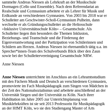
sammelte Andreas Niessen als Lehrkraft an der Musikschule
Dormagen (Cello und Ensemble). Nach dem Referendariat an
Realschule und Gymnasium arbeitete er als Lehrer für Musik und
Erdkunde an verschiedenen Gymnasien. Von 2003 bis 2018 war er
Schulleiter am Geschwister-Scholl-Gymnasium Pulheim, dann
wechselte er als Gründungsschulleiter an die Heliosschule
»Inklusive Universitätsschule Köln« – Gesamtschule. Als
Schulleiter liegen ihm besonders die Themen Inklusion,
Beziehungs- und Teamschule und die Förderung der
Eigenverantwortung und der Partizipation von Schülerinnen und
Schülern am Herzen. Andreas Niessen ist ehrenamtlich tätig u.a. im
Sprecher*innen-Team des Schulverbunds Blick über den Zaun
sowie bei der Schulleitervereinigung Gesamtschule NRW.
Anne Niessen
Anne Niessen
unterrichtete im Anschluss an ein Lehramtsstudium
mit den Fächern Musik und Deutsch an verschiedenen Gymnasien,
promovierte im Fach Musikpädagogik zum Singen von Mädchen in
der Zeit des Nationalsozialismus und arbeitete anschließend an der
Universität Siegen und der Universität zu Köln. Nach ihrer
Habilitation im Jahre 2005 zur Unterrichtsplanung von
Musiklehrkräften ist sie seit 2013 Professorin für Musikpädagogik
an der HfMT Köln, wo sie den Studiengang Master of Arts