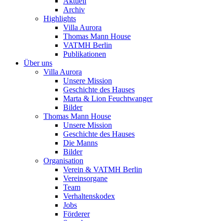
Aktuell
Archiv
Highlights
Villa Aurora
Thomas Mann House
VATMH Berlin
Publikationen
Über uns
Villa Aurora
Unsere Mission
Geschichte des Hauses
Marta & Lion Feuchtwanger
Bilder
Thomas Mann House
Unsere Mission
Geschichte des Hauses
Die Manns
Bilder
Organisation
Verein & VATMH Berlin
Vereinsorgane
Team
Verhaltenskodex
Jobs
Förderer