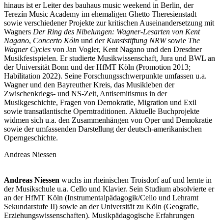
hinaus ist er Leiter des bauhaus music weekend in Berlin, der
Terezín Music Academy im ehemaligen Ghetto Theresienstadt
sowie verschiedener Projekte zur kritischen Auseinandersetzung mit
Wagners
Der Ring des Nibelungen: Wagner-Lesarten von Kent
Nagano
,
Concerto Köln
und der
Kunststiftung NRW
sowie
The
Wagner Cycles
von Jan Vogler, Kent Nagano und den Dresdner
Musikfestspielen. Er studierte Musikwissenschaft, Jura und BWL an
der Universität Bonn und der HfMT Köln (Promotion 2013;
Habilitation 2022). Seine Forschungsschwerpunkte umfassen u.a.
Wagner und den Bayreuther Kreis, das Musikleben der
Zwischenkriegs- und NS-Zeit, Antisemitismus in der
Musikgeschichte, Fragen von Demokratie, Migration und Exil
sowie transatlantische Operntraditionen. Aktuelle Buchprojekte
widmen sich u.a. den Zusammenhängen von Oper und Demokratie
sowie der umfassenden Darstellung der deutsch-amerikanischen
Operngeschichte.
Andreas Niessen
Andreas
Niessen
wuchs im rheinischen Troisdorf auf und lernte in
der Musikschule u.a. Cello und Klavier. Sein Studium absolvierte er
an der HfMT Köln (Instrumentalpädagogik/Cello und Lehramt
Sekundarstufe II) sowie an der Universität zu Köln (Geografie,
Erziehungswissenschaften). Musikpädagogische Erfahrungen