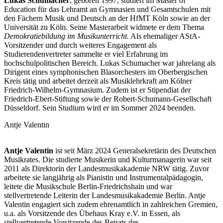
Lukas Schumacher
, geboren 1997, studiert im Master of
Education für das Lehramt an Gymnasien und Gesamtschulen mit
den Fächern Musik und Deutsch an der HfMT Köln sowie an der
Universität zu Köln. Seine Masterarbeit widmete er dem Thema
Demokratiebildung im Musikunterricht.
Als ehemaliger AStA-
Vorsitzender und durch weiteres Engagement als
Studierendenvertreter sammelte er viel Erfahrung im
hochschulpolitischen Bereich. Lukas Schumacher war jahrelang als
Dirigent eines symphonischen Blasorchesters im Oberbergischen
Kreis tätig und arbeitet derzeit als Musiklehrkraft am Kölner
Friedrich-Wilhelm-Gymnasium. Zudem ist er Stipendiat der
Friedrich-Ebert-Stiftung sowie der Robert-Schumann-Gesellschaft
Düsseldorf. Sein Studium wird er im Sommer 2024 beenden.
Antje Valentin
Antje Valentin
ist seit März 2024 Generalsekretärin des Deutschen
Musikrates. Die studierte Musikerin und Kulturmanagerin war seit
2011 als Direktorin der Landesmusikakademie NRW tätig. Zuvor
arbeitete sie langjährig als Pianistin und Instrumentalpädagogin,
leitete die Musikschule Berlin-Friedrichshain und war
stellvertretende Leiterin der Landesmusikakademie Berlin. Antje
Valentin engagiert sich zudem ehrenamtlich in zahlreichen Gremien,
u.a. als Vorsitzende des Übehaus Kray e.V. in Essen, als
stellvertretende Vorsitzende des Beirats des