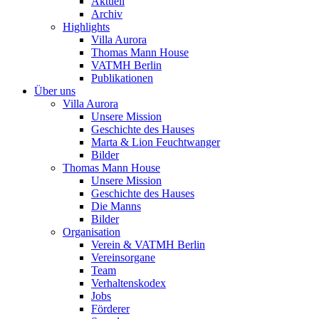
Aktuell
Archiv
Highlights
Villa Aurora
Thomas Mann House
VATMH Berlin
Publikationen
Über uns
Villa Aurora
Unsere Mission
Geschichte des Hauses
Marta & Lion Feuchtwanger
Bilder
Thomas Mann House
Unsere Mission
Geschichte des Hauses
Die Manns
Bilder
Organisation
Verein & VATMH Berlin
Vereinsorgane
Team
Verhaltenskodex
Jobs
Förderer