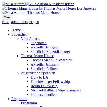
Menü
Navigation überspringen
Home
Stipendien
Villa Aurora
Stipendien
Aktueller Jahrgang
Sämtliche Stipendiat:innen
Thomas Mann House
Thomas Mann Fellowships
Aktueller Jahrgang
Sämtliche Fellows
Zusätzliche Stipendien
Kyiv to LA
Feuchtwanger Fellowship
Berlin Fellowship
Michael Ballhaus Stipendienpreis
Partnerstipendien
Programm
Programm