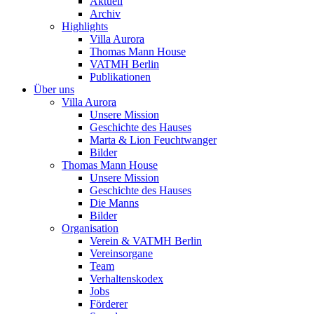
Aktuell
Archiv
Highlights
Villa Aurora
Thomas Mann House
VATMH Berlin
Publikationen
Über uns
Villa Aurora
Unsere Mission
Geschichte des Hauses
Marta & Lion Feuchtwanger
Bilder
Thomas Mann House
Unsere Mission
Geschichte des Hauses
Die Manns
Bilder
Organisation
Verein & VATMH Berlin
Vereinsorgane
Team
Verhaltenskodex
Jobs
Förderer