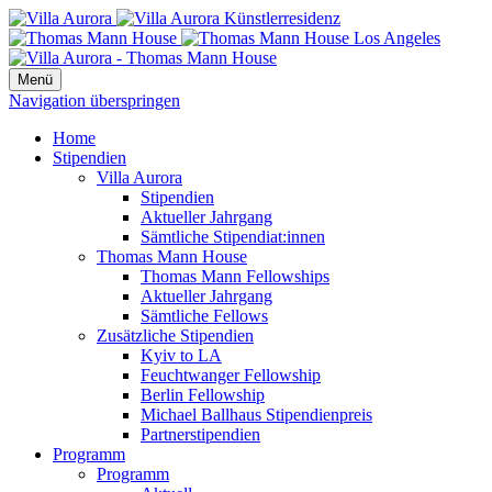
Menü
Navigation überspringen
Home
Stipendien
Villa Aurora
Stipendien
Aktueller Jahrgang
Sämtliche Stipendiat:innen
Thomas Mann House
Thomas Mann Fellowships
Aktueller Jahrgang
Sämtliche Fellows
Zusätzliche Stipendien
Kyiv to LA
Feuchtwanger Fellowship
Berlin Fellowship
Michael Ballhaus Stipendienpreis
Partnerstipendien
Programm
Programm