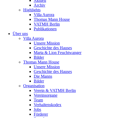
Aktuell
Archiv
Highlights
Villa Aurora
Thomas Mann House
VATMH Berlin
Publikationen
Über uns
Villa Aurora
Unsere Mission
Geschichte des Hauses
Marta & Lion Feuchtwanger
Bilder
Thomas Mann House
Unsere Mission
Geschichte des Hauses
Die Manns
Bilder
Organisation
Verein & VATMH Berlin
Vereinsorgane
Team
Verhaltenskodex
Jobs
Förderer