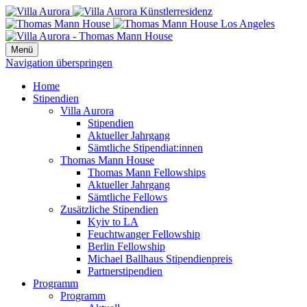
Menü
Navigation überspringen
Home
Stipendien
Villa Aurora
Stipendien
Aktueller Jahrgang
Sämtliche Stipendiat:innen
Thomas Mann House
Thomas Mann Fellowships
Aktueller Jahrgang
Sämtliche Fellows
Zusätzliche Stipendien
Kyiv to LA
Feuchtwanger Fellowship
Berlin Fellowship
Michael Ballhaus Stipendienpreis
Partnerstipendien
Programm
Programm