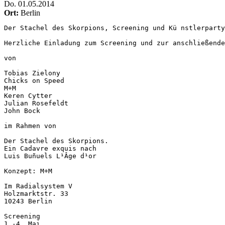
Do
.
01.05.2014
Ort:
Berlin
Der Stachel des Skorpions, Screening und Kü nstlerparty
Herzliche Einladung zum Screening und zur anschließende
von

Tobias Zielony

Chicks on Speed

M+M

Keren Cytter

Julian Rosefeldt

John Bock

im Rahmen von 

Der Stachel des Skorpions.

Ein Cadavre exquis nach

Luis Buñuels L¹Âge d¹or

Konzept: M+M

Im Radialsystem V

Holzmarktstr. 33

10243 Berlin

Screening

1.-4. Mai
