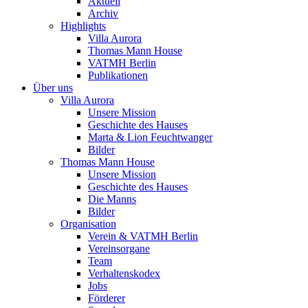
Aktuell
Archiv
Highlights
Villa Aurora
Thomas Mann House
VATMH Berlin
Publikationen
Über uns
Villa Aurora
Unsere Mission
Geschichte des Hauses
Marta & Lion Feuchtwanger
Bilder
Thomas Mann House
Unsere Mission
Geschichte des Hauses
Die Manns
Bilder
Organisation
Verein & VATMH Berlin
Vereinsorgane
Team
Verhaltenskodex
Jobs
Förderer