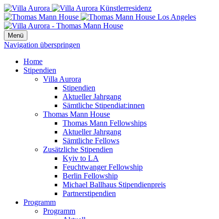
Menü
Navigation überspringen
Home
Stipendien
Villa Aurora
Stipendien
Aktueller Jahrgang
Sämtliche Stipendiat:innen
Thomas Mann House
Thomas Mann Fellowships
Aktueller Jahrgang
Sämtliche Fellows
Zusätzliche Stipendien
Kyiv to LA
Feuchtwanger Fellowship
Berlin Fellowship
Michael Ballhaus Stipendienpreis
Partnerstipendien
Programm
Programm