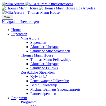
Menü
Navigation überspringen
Home
Stipendien
Villa Aurora
Stipendien
Aktueller Jahrgang
Sämtliche Stipendiat:innen
Thomas Mann House
Thomas Mann Fellowships
Aktueller Jahrgang
Sämtliche Fellows
Zusätzliche Stipendien
Kyiv to LA
Feuchtwanger Fellowship
Berlin Fellowship
Michael Ballhaus Stipendienpreis
Partnerstipendien
Programm
Programm