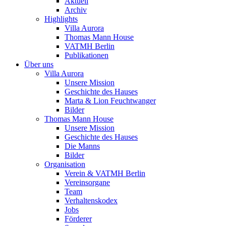
Aktuell
Archiv
Highlights
Villa Aurora
Thomas Mann House
VATMH Berlin
Publikationen
Über uns
Villa Aurora
Unsere Mission
Geschichte des Hauses
Marta & Lion Feuchtwanger
Bilder
Thomas Mann House
Unsere Mission
Geschichte des Hauses
Die Manns
Bilder
Organisation
Verein & VATMH Berlin
Vereinsorgane
Team
Verhaltenskodex
Jobs
Förderer