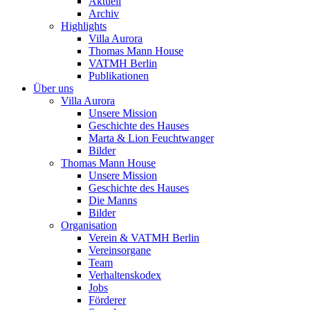
Aktuell
Archiv
Highlights
Villa Aurora
Thomas Mann House
VATMH Berlin
Publikationen
Über uns
Villa Aurora
Unsere Mission
Geschichte des Hauses
Marta & Lion Feuchtwanger
Bilder
Thomas Mann House
Unsere Mission
Geschichte des Hauses
Die Manns
Bilder
Organisation
Verein & VATMH Berlin
Vereinsorgane
Team
Verhaltenskodex
Jobs
Förderer