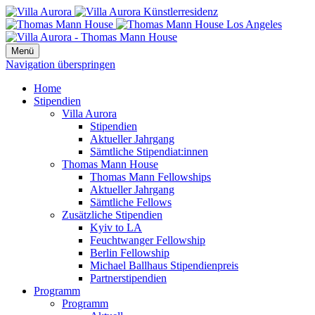
Menü
Navigation überspringen
Home
Stipendien
Villa Aurora
Stipendien
Aktueller Jahrgang
Sämtliche Stipendiat:innen
Thomas Mann House
Thomas Mann Fellowships
Aktueller Jahrgang
Sämtliche Fellows
Zusätzliche Stipendien
Kyiv to LA
Feuchtwanger Fellowship
Berlin Fellowship
Michael Ballhaus Stipendienpreis
Partnerstipendien
Programm
Programm