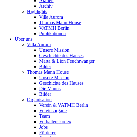
Aktuell
Archiv
Highlights
Villa Aurora
Thomas Mann House
VATMH Berlin
Publikationen
Über uns
Villa Aurora
Unsere Mission
Geschichte des Hauses
Marta & Lion Feuchtwanger
Bilder
Thomas Mann House
Unsere Mission
Geschichte des Hauses
Die Manns
Bilder
Organisation
Verein & VATMH Berlin
Vereinsorgane
Team
Verhaltenskodex
Jobs
Förderer