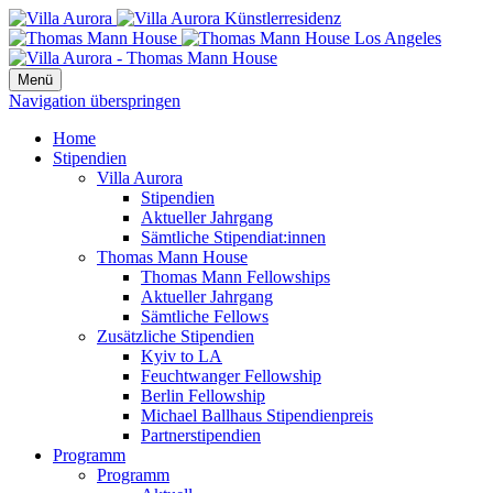
Menü
Navigation überspringen
Home
Stipendien
Villa Aurora
Stipendien
Aktueller Jahrgang
Sämtliche Stipendiat:innen
Thomas Mann House
Thomas Mann Fellowships
Aktueller Jahrgang
Sämtliche Fellows
Zusätzliche Stipendien
Kyiv to LA
Feuchtwanger Fellowship
Berlin Fellowship
Michael Ballhaus Stipendienpreis
Partnerstipendien
Programm
Programm