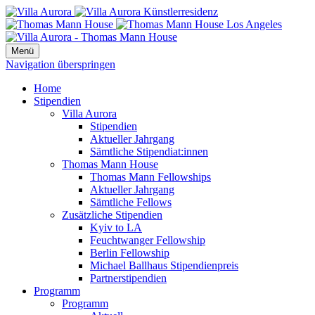
Menü
Navigation überspringen
Home
Stipendien
Villa Aurora
Stipendien
Aktueller Jahrgang
Sämtliche Stipendiat:innen
Thomas Mann House
Thomas Mann Fellowships
Aktueller Jahrgang
Sämtliche Fellows
Zusätzliche Stipendien
Kyiv to LA
Feuchtwanger Fellowship
Berlin Fellowship
Michael Ballhaus Stipendienpreis
Partnerstipendien
Programm
Programm