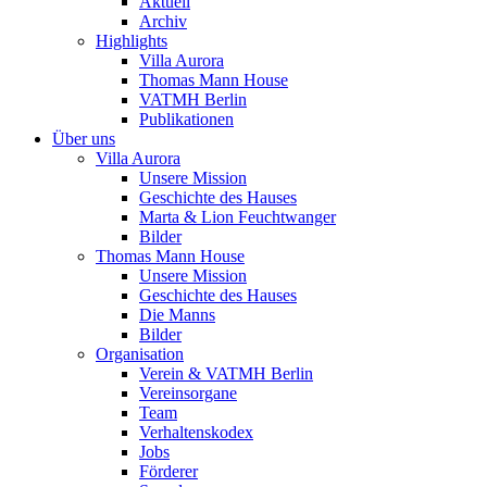
Aktuell
Archiv
Highlights
Villa Aurora
Thomas Mann House
VATMH Berlin
Publikationen
Über uns
Villa Aurora
Unsere Mission
Geschichte des Hauses
Marta & Lion Feuchtwanger
Bilder
Thomas Mann House
Unsere Mission
Geschichte des Hauses
Die Manns
Bilder
Organisation
Verein & VATMH Berlin
Vereinsorgane
Team
Verhaltenskodex
Jobs
Förderer