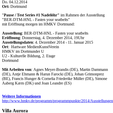
Do
.
04.12.2014
Ort:
Dortmund
"
Pause / Test Series #1 Nadelöhr"
im Rahmen der Ausstellung
"BER-DTM-HNL - Fasten your seatbelts"
mit Eröffnung morgen im HMKV Dortmund:
Ausstellung
: BER-DTM-HNL - Fasten your seatbelts
Eröffnung
: Donnerstag, 4. Dezember 2014, 19Uhr
Ausstellungsdaten
: 4. Dezember 2014 - 11. Januar 2015
Ort
: Hartware MedienKunstVerein
HMKV im Dortmunder U
U2 - Kulturelle Bildung, 2. Etage
Dortmund
Mit Arbeiten von
: Agnes Meyer-Brandis (DE), Martin Dammann
(DE), Antje Ehmann & Harun Farocki (DE), Johan Grimonprez
(BE), Francis Hunger & Cornelia Friederike Müller (DE), Simone
Aaberg Kærn (DK) und Joan Leandre (ES)
Weitere Informationen
http://www.hmkv.de/programm/programmpunkte/2014/Ausstellungen
Villa
Aurora