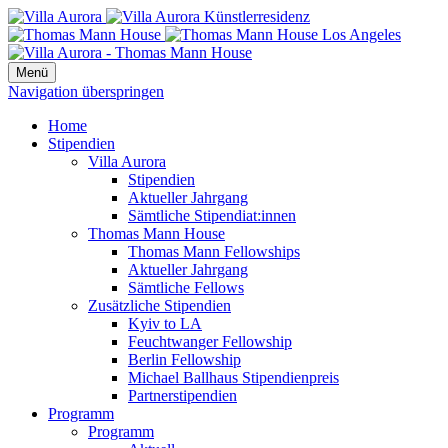
Menü
Navigation überspringen
Home
Stipendien
Villa Aurora
Stipendien
Aktueller Jahrgang
Sämtliche Stipendiat:innen
Thomas Mann House
Thomas Mann Fellowships
Aktueller Jahrgang
Sämtliche Fellows
Zusätzliche Stipendien
Kyiv to LA
Feuchtwanger Fellowship
Berlin Fellowship
Michael Ballhaus Stipendienpreis
Partnerstipendien
Programm
Programm