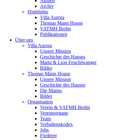
Aktuell
Archiv
Highlights
Villa Aurora
Thomas Mann House
VATMH Berlin
Publikationen
Über uns
Villa Aurora
Unsere Mission
Geschichte des Hauses
Marta & Lion Feuchtwanger
Bilder
Thomas Mann House
Unsere Mission
Geschichte des Hauses
Die Manns
Bilder
Organisation
Verein & VATMH Berlin
Vereinsorgane
Team
Verhaltenskodex
Jobs
Förderer