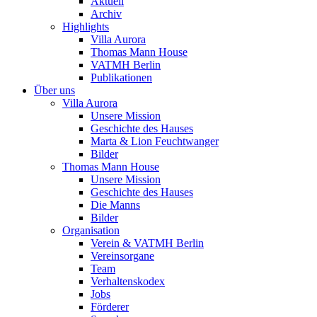
Aktuell
Archiv
Highlights
Villa Aurora
Thomas Mann House
VATMH Berlin
Publikationen
Über uns
Villa Aurora
Unsere Mission
Geschichte des Hauses
Marta & Lion Feuchtwanger
Bilder
Thomas Mann House
Unsere Mission
Geschichte des Hauses
Die Manns
Bilder
Organisation
Verein & VATMH Berlin
Vereinsorgane
Team
Verhaltenskodex
Jobs
Förderer