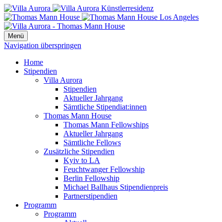
Menü
Navigation überspringen
Home
Stipendien
Villa Aurora
Stipendien
Aktueller Jahrgang
Sämtliche Stipendiat:innen
Thomas Mann House
Thomas Mann Fellowships
Aktueller Jahrgang
Sämtliche Fellows
Zusätzliche Stipendien
Kyiv to LA
Feuchtwanger Fellowship
Berlin Fellowship
Michael Ballhaus Stipendienpreis
Partnerstipendien
Programm
Programm