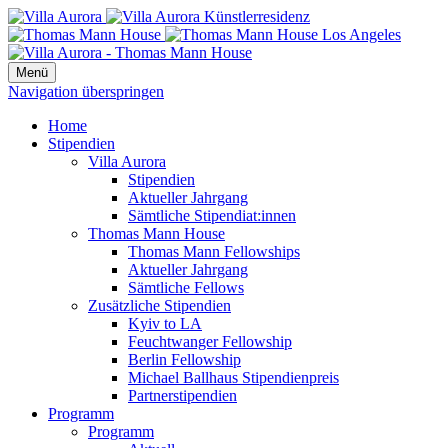
Menü
Navigation überspringen
Home
Stipendien
Villa Aurora
Stipendien
Aktueller Jahrgang
Sämtliche Stipendiat:innen
Thomas Mann House
Thomas Mann Fellowships
Aktueller Jahrgang
Sämtliche Fellows
Zusätzliche Stipendien
Kyiv to LA
Feuchtwanger Fellowship
Berlin Fellowship
Michael Ballhaus Stipendienpreis
Partnerstipendien
Programm
Programm