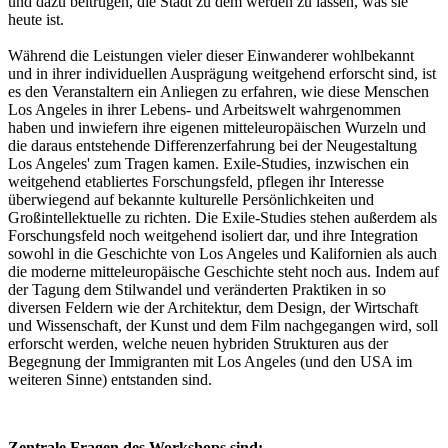
und dazu beitrugen, die Stadt zu dem werden zu lassen, was sie
heute ist.
Während die Leistungen vieler dieser Einwanderer wohlbekannt
und in ihrer individuellen Ausprägung weitgehend erforscht sind, ist
es den Veranstaltern ein Anliegen zu erfahren, wie diese Menschen
Los Angeles in ihrer Lebens- und Arbeitswelt wahrgenommen
haben und inwiefern ihre eigenen mitteleuropäischen Wurzeln und
die daraus entstehende Differenzerfahrung bei der Neugestaltung
Los Angeles' zum Tragen kamen. Exile-Studies, inzwischen ein
weitgehend etabliertes Forschungsfeld, pflegen ihr Interesse
überwiegend auf bekannte kulturelle Persönlichkeiten und
Großintellektuelle zu richten. Die Exile-Studies stehen außerdem als
Forschungsfeld noch weitgehend isoliert dar, und ihre Integration
sowohl in die Geschichte von Los Angeles und Kalifornien als auch
die moderne mitteleuropäische Geschichte steht noch aus. Indem auf
der Tagung dem Stilwandel und veränderten Praktiken in so
diversen Feldern wie der Architektur, dem Design, der Wirtschaft
und Wissenschaft, der Kunst und dem Film nachgegangen wird, soll
erforscht werden, welche neuen hybriden Strukturen aus der
Begegnung der Immigranten mit Los Angeles (und den USA im
weiteren Sinne) entstanden sind.
Zentrale Fragen des Workshops sind: