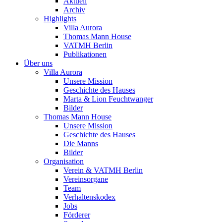
Aktuell
Archiv
Highlights
Villa Aurora
Thomas Mann House
VATMH Berlin
Publikationen
Über uns
Villa Aurora
Unsere Mission
Geschichte des Hauses
Marta & Lion Feuchtwanger
Bilder
Thomas Mann House
Unsere Mission
Geschichte des Hauses
Die Manns
Bilder
Organisation
Verein & VATMH Berlin
Vereinsorgane
Team
Verhaltenskodex
Jobs
Förderer