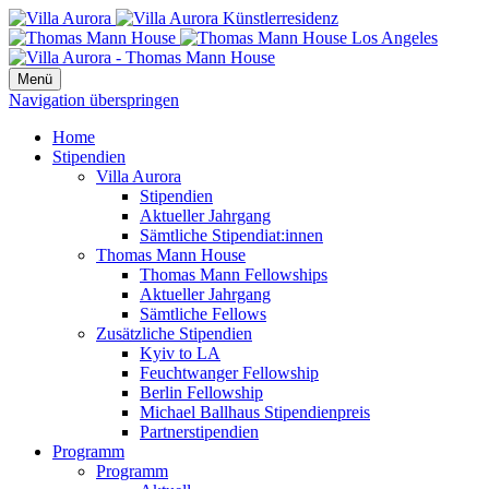
Menü
Navigation überspringen
Home
Stipendien
Villa Aurora
Stipendien
Aktueller Jahrgang
Sämtliche Stipendiat:innen
Thomas Mann House
Thomas Mann Fellowships
Aktueller Jahrgang
Sämtliche Fellows
Zusätzliche Stipendien
Kyiv to LA
Feuchtwanger Fellowship
Berlin Fellowship
Michael Ballhaus Stipendienpreis
Partnerstipendien
Programm
Programm