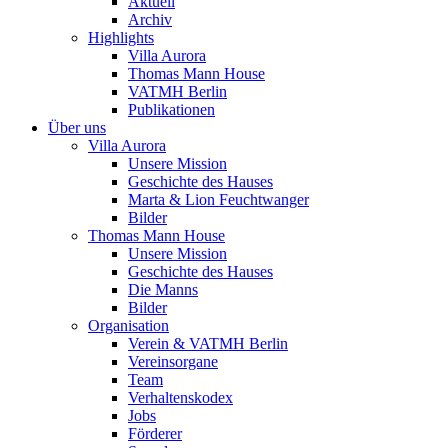
Aktuell
Archiv
Highlights
Villa Aurora
Thomas Mann House
VATMH Berlin
Publikationen
Über uns
Villa Aurora
Unsere Mission
Geschichte des Hauses
Marta & Lion Feuchtwanger
Bilder
Thomas Mann House
Unsere Mission
Geschichte des Hauses
Die Manns
Bilder
Organisation
Verein & VATMH Berlin
Vereinsorgane
Team
Verhaltenskodex
Jobs
Förderer