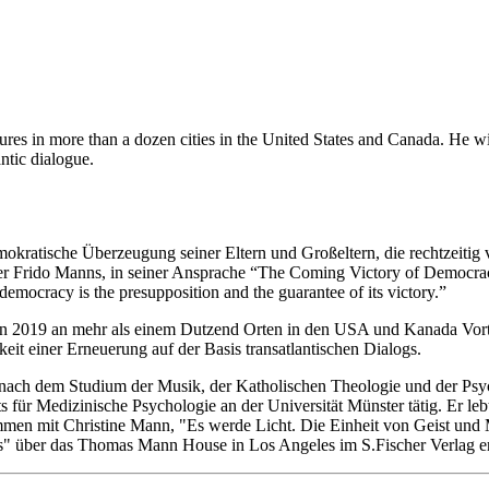
tures in more than a dozen cities in the United States and Canada. He w
antic dialogue.
mokratische Überzeugung seiner Eltern und Großeltern, die rechtzeiti
ter Frido Manns, in seiner Ansprache “The Coming Victory of Democra
democracy is the presupposition and the guarantee of its victory.”
nn 2019 an mehr als einem Dutzend Orten in den USA und Kanada Vortr
t einer Erneuerung auf der Basis transatlantischen Dialogs.
 nach dem Studium der Musik, der Katholischen Theologie und der Psych
 für Medizinische Psychologie an der Universität Münster tätig. Er lebt 
men mit Christine Mann, "Es werde Licht. Die Einheit von Geist und 
" über das Thomas Mann House in Los Angeles im S.Fischer Verlag e