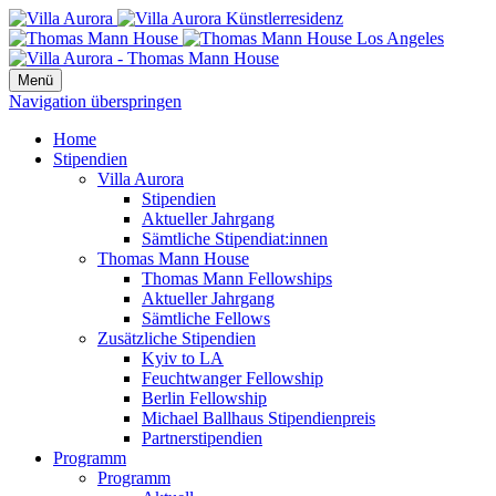
Menü
Navigation überspringen
Home
Stipendien
Villa Aurora
Stipendien
Aktueller Jahrgang
Sämtliche Stipendiat:innen
Thomas Mann House
Thomas Mann Fellowships
Aktueller Jahrgang
Sämtliche Fellows
Zusätzliche Stipendien
Kyiv to LA
Feuchtwanger Fellowship
Berlin Fellowship
Michael Ballhaus Stipendienpreis
Partnerstipendien
Programm
Programm