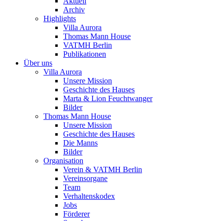
Aktuell
Archiv
Highlights
Villa Aurora
Thomas Mann House
VATMH Berlin
Publikationen
Über uns
Villa Aurora
Unsere Mission
Geschichte des Hauses
Marta & Lion Feuchtwanger
Bilder
Thomas Mann House
Unsere Mission
Geschichte des Hauses
Die Manns
Bilder
Organisation
Verein & VATMH Berlin
Vereinsorgane
Team
Verhaltenskodex
Jobs
Förderer