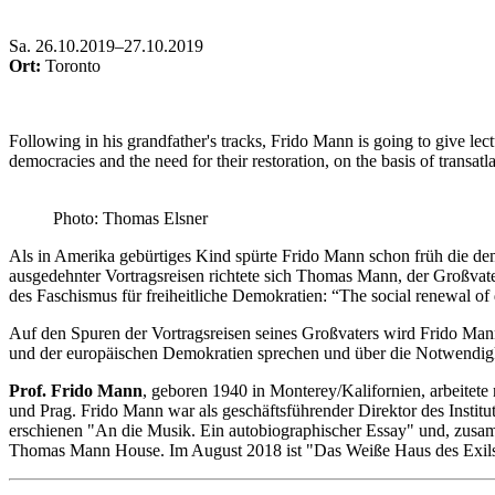
Sa
.
26.10.2019–27.10.2019
Ort:
Toronto
Following in his grandfather's tracks, Frido Mann is going to give lec
democracies and the need for their restoration, on the basis of transatl
Photo: Thomas Elsner
Als in Amerika gebürtiges Kind spürte Frido Mann schon früh die de
ausgedehnter Vortragsreisen richtete sich Thomas Mann, der Großva
des Faschismus für freiheitliche Demokratien: “The social renewal of 
Auf den Spuren der Vortragsreisen seines Großvaters wird Frido Ma
und der europäischen Demokratien sprechen und über die Notwendigkei
Prof. Frido Mann
, geboren 1940 in Monterey/Kalifornien, arbeitete
und Prag. Frido Mann war als geschäftsführender Direktor des Instituts
erschienen "An die Musik. Ein autobiographischer Essay" und, zusam
Thomas Mann House. Im August 2018 ist "Das Weiße Haus des Exils