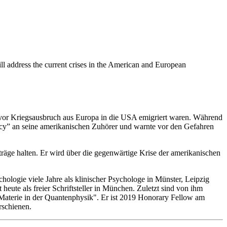
ill address the current crises in the American and European
g vor Kriegsausbruch aus Europa in die USA emigriert waren. Während
cy” an seine amerikanischen Zuhörer und warnte vor den Gefahren
äge halten. Er wird über die gegenwärtige Krise der amerikanischen
ologie viele Jahre als klinischer Psychologe in Münster, Leipzig
heute als freier Schriftsteller in München. Zuletzt sind von ihm
Materie in der Quantenphysik". Er ist 2019 Honorary Fellow am
rschienen.