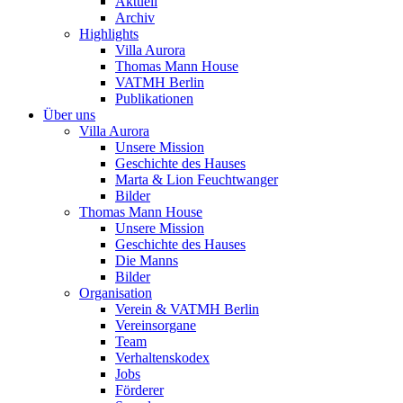
Aktuell
Archiv
Highlights
Villa Aurora
Thomas Mann House
VATMH Berlin
Publikationen
Über uns
Villa Aurora
Unsere Mission
Geschichte des Hauses
Marta & Lion Feuchtwanger
Bilder
Thomas Mann House
Unsere Mission
Geschichte des Hauses
Die Manns
Bilder
Organisation
Verein & VATMH Berlin
Vereinsorgane
Team
Verhaltenskodex
Jobs
Förderer