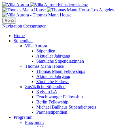
Menü
Navigation überspringen
Home
Stipendien
Villa Aurora
Stipendien
Aktueller Jahrgang
Sämtliche Stipendiat:innen
Thomas Mann House
Thomas Mann Fellowships
Aktueller Jahrgang
Sämtliche Fellows
Zusätzliche Stipendien
Kyiv to LA
Feuchtwanger Fellowship
Berlin Fellowship
Michael Ballhaus Stipendienpreis
Partnerstipendien
Programm
Programm