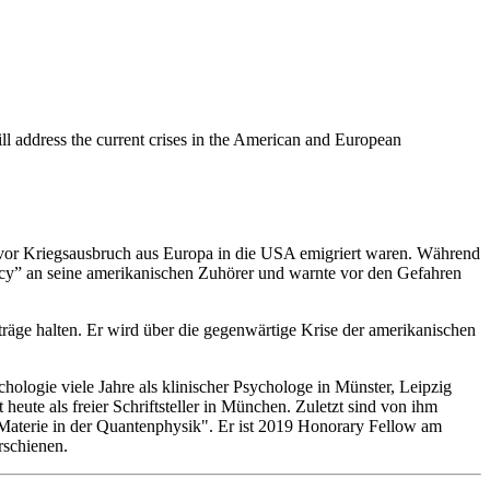
ill address the current crises in the American and European
g vor Kriegsausbruch aus Europa in die USA emigriert waren. Während
cy” an seine amerikanischen Zuhörer und warnte vor den Gefahren
äge halten. Er wird über die gegenwärtige Krise der amerikanischen
ologie viele Jahre als klinischer Psychologe in Münster, Leipzig
heute als freier Schriftsteller in München. Zuletzt sind von ihm
Materie in der Quantenphysik". Er ist 2019 Honorary Fellow am
rschienen.