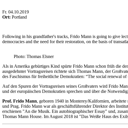
Fr
.
04.10.2019
Ort:
Portland
Following in his grandfather's tracks, Frido Mann is going to give lec
democracies and the need for their restoration, on the basis of transatl
Photo: Thomas Elsner
Als in Amerika gebürtiges Kind spürte Frido Mann schon früh die de
ausgedehnter Vortragsreisen richtete sich Thomas Mann, der Großva
des Faschismus für freiheitliche Demokratien: “The social renewal of 
Auf den Spuren der Vortragsreisen seines Großvaters wird Frido Ma
und der europäischen Demokratien sprechen und über die Notwendigkei
Prof. Frido Mann
, geboren 1940 in Monterey/Kalifornien, arbeitete
und Prag. Frido Mann war als geschäftsführender Direktor des Instituts
erschienen "An die Musik. Ein autobiographischer Essay" und, zusam
Thomas Mann House. Im August 2018 ist "Das Weiße Haus des Exils