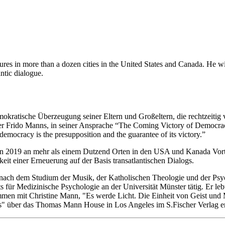
tures in more than a dozen cities in the United States and Canada. He w
antic dialogue.
mokratische Überzeugung seiner Eltern und Großeltern, die rechtzeiti
ter Frido Manns, in seiner Ansprache “The Coming Victory of Democra
democracy is the presupposition and the guarantee of its victory.”
nn 2019 an mehr als einem Dutzend Orten in den USA und Kanada Vortr
t einer Erneuerung auf der Basis transatlantischen Dialogs.
 nach dem Studium der Musik, der Katholischen Theologie und der Psych
 für Medizinische Psychologie an der Universität Münster tätig. Er lebt 
men mit Christine Mann, "Es werde Licht. Die Einheit von Geist und 
" über das Thomas Mann House in Los Angeles im S.Fischer Verlag e