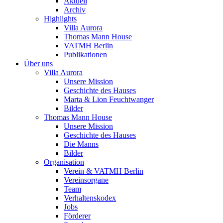
Aktuell
Archiv
Highlights
Villa Aurora
Thomas Mann House
VATMH Berlin
Publikationen
Über uns
Villa Aurora
Unsere Mission
Geschichte des Hauses
Marta & Lion Feuchtwanger
Bilder
Thomas Mann House
Unsere Mission
Geschichte des Hauses
Die Manns
Bilder
Organisation
Verein & VATMH Berlin
Vereinsorgane
Team
Verhaltenskodex
Jobs
Förderer