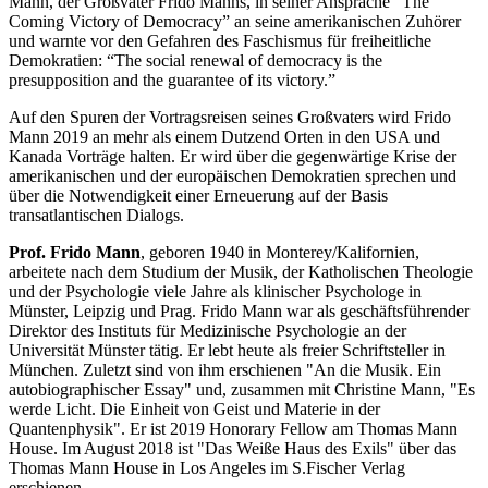
Mann, der Großvater Frido Manns, in seiner Ansprache “The
Coming Victory of Democracy” an seine amerikanischen Zuhörer
und warnte vor den Gefahren des Faschismus für freiheitliche
Demokratien: “The social renewal of democracy is the
presupposition and the guarantee of its victory.”
Auf den Spuren der Vortragsreisen seines Großvaters wird Frido
Mann 2019 an mehr als einem Dutzend Orten in den USA und
Kanada Vorträge halten. Er wird über die gegenwärtige Krise der
amerikanischen und der europäischen Demokratien sprechen und
über die Notwendigkeit einer Erneuerung auf der Basis
transatlantischen Dialogs.
Prof. Frido Mann
, geboren 1940 in Monterey/Kalifornien,
arbeitete nach dem Studium der Musik, der Katholischen Theologie
und der Psychologie viele Jahre als klinischer Psychologe in
Münster, Leipzig und Prag. Frido Mann war als geschäftsführender
Direktor des Instituts für Medizinische Psychologie an der
Universität Münster tätig. Er lebt heute als freier Schriftsteller in
München. Zuletzt sind von ihm erschienen "An die Musik. Ein
autobiographischer Essay" und, zusammen mit Christine Mann, "Es
werde Licht. Die Einheit von Geist und Materie in der
Quantenphysik". Er ist 2019 Honorary Fellow am Thomas Mann
House. Im August 2018 ist "Das Weiße Haus des Exils" über das
Thomas Mann House in Los Angeles im S.Fischer Verlag
erschienen.