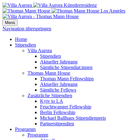
Menü
Navigation überspringen
Home
Stipendien
Villa Aurora
Stipendien
Aktueller Jahrgang
Sämtliche Stipendiat:innen
Thomas Mann House
Thomas Mann Fellowships
Aktueller Jahrgang
Sämtliche Fellows
Zusätzliche Stipendien
Kyiv to LA
Feuchtwanger Fellowship
Berlin Fellowship
Michael Ballhaus Stipendienpreis
Partnerstipendien
Programm
Programm