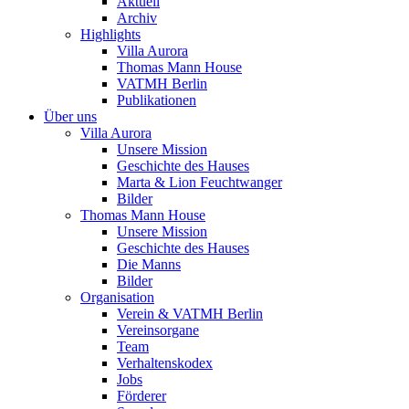
Aktuell
Archiv
Highlights
Villa Aurora
Thomas Mann House
VATMH Berlin
Publikationen
Über uns
Villa Aurora
Unsere Mission
Geschichte des Hauses
Marta & Lion Feuchtwanger
Bilder
Thomas Mann House
Unsere Mission
Geschichte des Hauses
Die Manns
Bilder
Organisation
Verein & VATMH Berlin
Vereinsorgane
Team
Verhaltenskodex
Jobs
Förderer