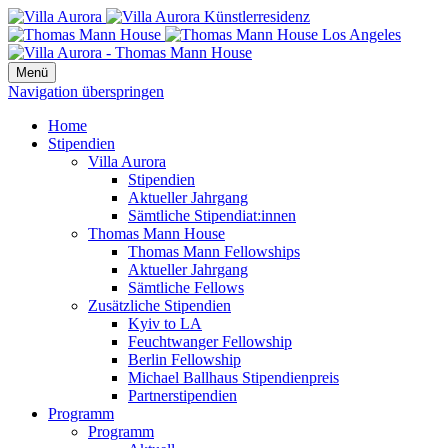
Menü
Navigation überspringen
Home
Stipendien
Villa Aurora
Stipendien
Aktueller Jahrgang
Sämtliche Stipendiat:innen
Thomas Mann House
Thomas Mann Fellowships
Aktueller Jahrgang
Sämtliche Fellows
Zusätzliche Stipendien
Kyiv to LA
Feuchtwanger Fellowship
Berlin Fellowship
Michael Ballhaus Stipendienpreis
Partnerstipendien
Programm
Programm