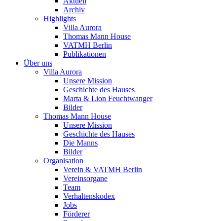
Aktuell
Archiv
Highlights
Villa Aurora
Thomas Mann House
VATMH Berlin
Publikationen
Über uns
Villa Aurora
Unsere Mission
Geschichte des Hauses
Marta & Lion Feuchtwanger
Bilder
Thomas Mann House
Unsere Mission
Geschichte des Hauses
Die Manns
Bilder
Organisation
Verein & VATMH Berlin
Vereinsorgane
Team
Verhaltenskodex
Jobs
Förderer