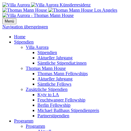
Menü
Navigation überspringen
Home
Stipendien
Villa Aurora
Stipendien
Aktueller Jahrgang
Sämtliche Stipendiat:innen
Thomas Mann House
Thomas Mann Fellowships
Aktueller Jahrgang
Sämtliche Fellows
Zusätzliche Stipendien
Kyiv to LA
Feuchtwanger Fellowship
Berlin Fellowship
Michael Ballhaus Stipendienpreis
Partnerstipendien
Programm
Programm