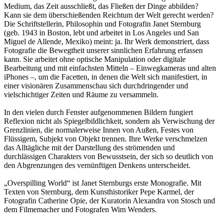
Medium, das Zeit ausschließt, das Fließen der Dinge abbilden?
Kann sie dem überschießenden Reichtum der Welt gerecht werden?
Die Schriftstellerin, Philosophin und Fotografin Janet Sternburg
(geb. 1943 in Boston, lebt und arbeitet in Los Angeles und San
Miguel de Allende, Mexiko) meint: ja. Ihr Werk demonstriert, dass
Fotografie die Bewegtheit unserer sinnlichen Erfahrung erfassen
kann. Sie arbeitet ohne optische Manipulation oder digitale
Bearbeitung und mit einfachsten Mitteln – Einwegkameras und alten
iPhones –, um die Facetten, in denen die Welt sich manifestiert, in
einer visionären Zusammenschau sich durchdringender und
vielschichtiger Zeiten und Räume zu versammeln.
In den vielen durch Fenster aufgenommenen Bildern fungiert
Reflexion nicht als Spiegelbildlichkeit, sondern als Verwischung der
Grenzlinien, die normalerweise Innen von Außen, Festes von
Flüssigem, Subjekt von Objekt trennen. Ihre Werke verschmelzen
das Alltägliche mit der Darstellung des strömenden und
durchlässigen Charakters von Bewusstsein, der sich so deutlich von
den Abgrenzungen des vernünftigen Denkens unterscheidet.
„Overspilling World“ ist Janet Sternburgs erste Monografie. Mit
Texten von Sternburg, dem Kunsthistoriker Pepe Karmel, der
Fotografin Catherine Opie, der Kuratorin Alexandra von Stosch und
dem Filmemacher und Fotografen Wim Wenders.