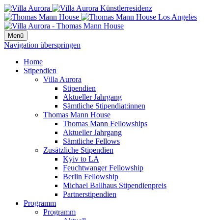
Menü
Navigation überspringen
Home
Stipendien
Villa Aurora
Stipendien
Aktueller Jahrgang
Sämtliche Stipendiat:innen
Thomas Mann House
Thomas Mann Fellowships
Aktueller Jahrgang
Sämtliche Fellows
Zusätzliche Stipendien
Kyiv to LA
Feuchtwanger Fellowship
Berlin Fellowship
Michael Ballhaus Stipendienpreis
Partnerstipendien
Programm
Programm