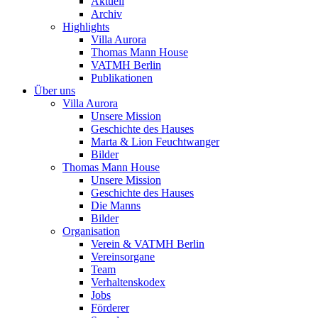
Aktuell
Archiv
Highlights
Villa Aurora
Thomas Mann House
VATMH Berlin
Publikationen
Über uns
Villa Aurora
Unsere Mission
Geschichte des Hauses
Marta & Lion Feuchtwanger
Bilder
Thomas Mann House
Unsere Mission
Geschichte des Hauses
Die Manns
Bilder
Organisation
Verein & VATMH Berlin
Vereinsorgane
Team
Verhaltenskodex
Jobs
Förderer