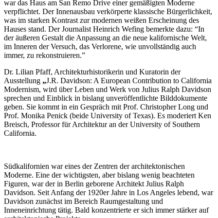
war das Haus am San Remo Drive einer gemäßigten Moderne
verpflichtet. Der Innenausbau verkörperte klassische Bürgerlichkeit,
was im starken Kontrast zur modernen weißen Erscheinung des
Hauses stand. Der Journalist Heinrich Wefing bemerkte dazu: “In
der äußeren Gestalt die Anpassung an die neue kalifornische Welt,
im Inneren der Versuch, das Verlorene, wie unvollständig auch
immer, zu rekonstruieren.”
Dr. Lilian Pfaff, Architekturhistorikerin und Kuratorin der
Ausstellung
„
J.R. Davidson: A European Contribution to California
Modernism, wird über Leben und Werk von Julius Ralph Davidson
sprechen und Einblick in bislang unveröffentlichte Bilddokumente
geben. Sie kommt in ein Gespräch mit Prof. Christopher Long und
Prof. Monika Penick (beide University of Texas). Es moderiert Ken
Breisch, Professor für Architektur an der University of Southern
California.
Südkalifornien war eines der Zentren der architektonischen
Moderne. Eine der wichtigsten, aber bislang wenig beachteten
Figuren, war der in Berlin geborene Architekt Julius Ralph
Davidson. Seit Anfang der 1920er Jahre in Los Angeles lebend, war
Davidson zunächst im Bereich Raumgestaltung und
Inneneinrichtung tätig. Bald konzentrierte er sich immer stärker auf