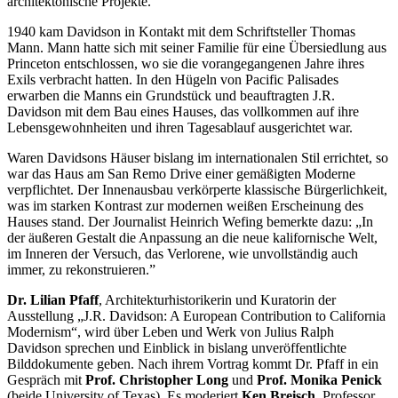
architektonische Projekte.
1940 kam Davidson in Kontakt mit dem Schriftsteller Thomas
Mann. Mann hatte sich mit seiner Familie für eine Übersiedlung aus
Princeton entschlossen, wo sie die vorangegangenen Jahre ihres
Exils verbracht hatten. In den Hügeln von Pacific Palisades
erwarben die Manns ein Grundstück und beauftragten J.R.
Davidson mit dem Bau eines Hauses, das vollkommen auf ihre
Lebensgewohnheiten und ihren Tagesablauf ausgerichtet war.
Waren Davidsons Häuser bislang im internationalen Stil errichtet, so
war das Haus am San Remo Drive einer gemäßigten Moderne
verpflichtet. Der Innenausbau verkörperte klassische Bürgerlichkeit,
was im starken Kontrast zur modernen weißen Erscheinung des
Hauses stand. Der Journalist Heinrich Wefing bemerkte dazu: „In
der äußeren Gestalt die Anpassung an die neue kalifornische Welt,
im Inneren der Versuch, das Verlorene, wie unvollständig auch
immer, zu rekonstruieren.”
Dr. Lilian Pfaff
, Architekturhistorikerin und Kuratorin der
Ausstellung „J.R. Davidson: A European Contribution to California
Modernism“, wird über Leben und Werk von Julius Ralph
Davidson sprechen und Einblick in bislang unveröffentlichte
Bilddokumente geben. Nach ihrem Vortrag kommt Dr. Pfaff in ein
Gespräch mit
Prof. Christopher Long
und
Prof. Monika Penick
(beide University of Texas). Es moderiert
Ken Breisch
, Professor