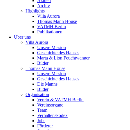
Aktuell
Archiv
Highlights
Villa Aurora
Thomas Mann House
VATMH Berlin
Publikationen
Über uns
Villa Aurora
Unsere Mission
Geschichte des Hauses
Marta & Lion Feuchtwanger
Bilder
Thomas Mann House
Unsere Mission
Geschichte des Hauses
Die Manns
Bilder
Organisation
Verein & VATMH Berlin
Vereinsorgane
Team
Verhaltenskodex
Jobs
Förderer