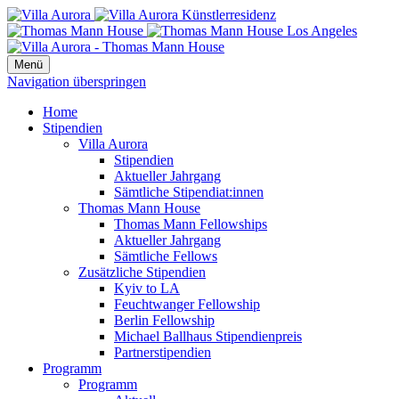
Menü
Navigation überspringen
Home
Stipendien
Villa Aurora
Stipendien
Aktueller Jahrgang
Sämtliche Stipendiat:innen
Thomas Mann House
Thomas Mann Fellowships
Aktueller Jahrgang
Sämtliche Fellows
Zusätzliche Stipendien
Kyiv to LA
Feuchtwanger Fellowship
Berlin Fellowship
Michael Ballhaus Stipendienpreis
Partnerstipendien
Programm
Programm