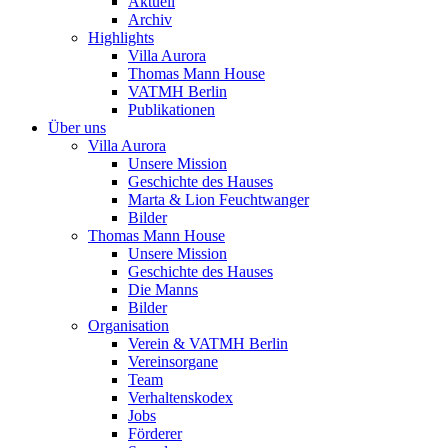
Aktuell
Archiv
Highlights
Villa Aurora
Thomas Mann House
VATMH Berlin
Publikationen
Über uns
Villa Aurora
Unsere Mission
Geschichte des Hauses
Marta & Lion Feuchtwanger
Bilder
Thomas Mann House
Unsere Mission
Geschichte des Hauses
Die Manns
Bilder
Organisation
Verein & VATMH Berlin
Vereinsorgane
Team
Verhaltenskodex
Jobs
Förderer