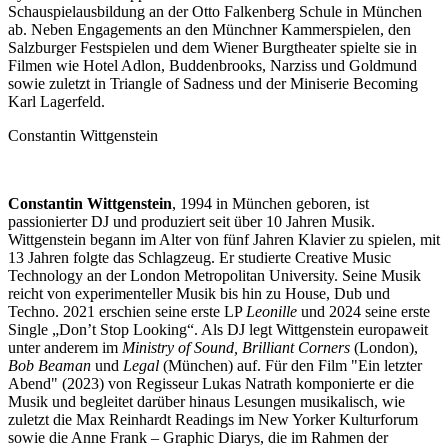
Schauspielausbildung an der Otto Falkenberg Schule in München
ab. Neben Engagements an den Münchner Kammerspielen, den
Salzburger Festspielen und dem Wiener Burgtheater spielte sie in
Filmen wie Hotel Adlon, Buddenbrooks, Narziss und Goldmund
sowie zuletzt in Triangle of Sadness und der Miniserie Becoming
Karl Lagerfeld.
Constantin Wittgenstein
Constantin Wittgenstein
, 1994 in München geboren, ist
passionierter DJ und produziert seit über 10 Jahren Musik.
Wittgenstein begann im Alter von fünf Jahren Klavier zu spielen, mit
13 Jahren folgte das Schlagzeug. Er studierte Creative Music
Technology an der London Metropolitan University. Seine Musik
reicht von experimenteller Musik bis hin zu House, Dub und
Techno. 2021 erschien seine erste LP
Leonille
und 2024 seine erste
Single „Don’t Stop Looking“. Als DJ legt Wittgenstein europaweit
unter anderem im
Ministry of Sound, Brilliant Corners
(London),
Bob Beaman
und
Legal
(München) auf. Für den Film "Ein letzter
Abend" (2023) von Regisseur Lukas Natrath komponierte er die
Musik und begleitet darüber hinaus Lesungen musikalisch, wie
zuletzt die Max Reinhardt Readings im New Yorker Kulturforum
sowie die Anne Frank – Graphic Diarys, die im Rahmen der