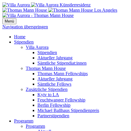
Menü
Navigation überspringen
Home
Stipendien
Villa Aurora
Stipendien
Aktueller Jahrgang
Sämtliche Stipendiat:innen
Thomas Mann House
Thomas Mann Fellowships
Aktueller Jahrgang
Sämtliche Fellows
Zusätzliche Stipendien
Kyiv to LA
Feuchtwanger Fellowship
Berlin Fellowship
Michael Ballhaus Stipendienpreis
Partnerstipendien
Programm
Programm