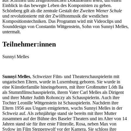
aus Schriften und zeitgenössischen Dokumenten lesen, um einen
Einblick in das bewegte Leben des Komponisten zu geben.
Schönberg gilt als die zentrale Gestalt der
Zweiten Wiener Schule
und revolutionierte mit der Zwölftonmusik die westlichen
Kompositionstechniken. Das Programm wird mit Videoclips und
Sounddesign von Constantin Wittgenstein, Sohn von Sunnyi Melles,
untermalt.
Teilnehmer:innen
Sunnyi Melles
Sunnyi Melles
, Schweizer Film- und Theaterschauspielerin mit
ungarischen Eltern, wurde in Luxemburg geboren. Sie wurde in
eine Künstlerfamilie hineingeboren, mit ihrer Großmutter Lóth Ila
als Stummfilmschauspielerin, ihrem Vater Carl Melles als Dirigent
und ihrer Mutter Judith Rohonczy als Schauspielerin. Auch ihre
Tochter Leonille Wittgenstein ist Schauspielerin. Nachdem ihre
Eltern 1956 aus Ungarn emigrierten, wuchs Sunnyi Melles in der
Schweiz auf. Als zehnjährige stand sie bereits mit ihrer Mutter
zusammen auf der Bühne des Baseler Theaters und im Alter von 14
Jahren stand sie für ihre erste Filmrolle, Rosa, neben Max von
Sydow im Film Steppenwolf vor der Kamera. Sie schloss ihre