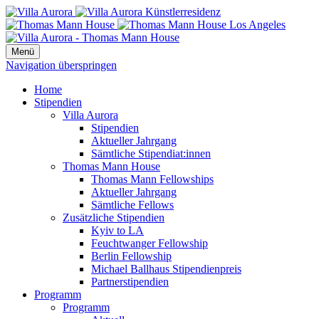
Menü
Navigation überspringen
Home
Stipendien
Villa Aurora
Stipendien
Aktueller Jahrgang
Sämtliche Stipendiat:innen
Thomas Mann House
Thomas Mann Fellowships
Aktueller Jahrgang
Sämtliche Fellows
Zusätzliche Stipendien
Kyiv to LA
Feuchtwanger Fellowship
Berlin Fellowship
Michael Ballhaus Stipendienpreis
Partnerstipendien
Programm
Programm