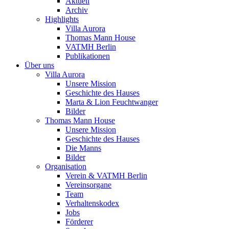
Aktuell
Archiv
Highlights
Villa Aurora
Thomas Mann House
VATMH Berlin
Publikationen
Über uns
Villa Aurora
Unsere Mission
Geschichte des Hauses
Marta & Lion Feuchtwanger
Bilder
Thomas Mann House
Unsere Mission
Geschichte des Hauses
Die Manns
Bilder
Organisation
Verein & VATMH Berlin
Vereinsorgane
Team
Verhaltenskodex
Jobs
Förderer