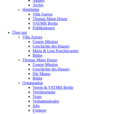
Aktuell
Archiv
Highlights
Villa Aurora
Thomas Mann House
VATMH Berlin
Publikationen
Über uns
Villa Aurora
Unsere Mission
Geschichte des Hauses
Marta & Lion Feuchtwanger
Bilder
Thomas Mann House
Unsere Mission
Geschichte des Hauses
Die Manns
Bilder
Organisation
Verein & VATMH Berlin
Vereinsorgane
Team
Verhaltenskodex
Jobs
Förderer