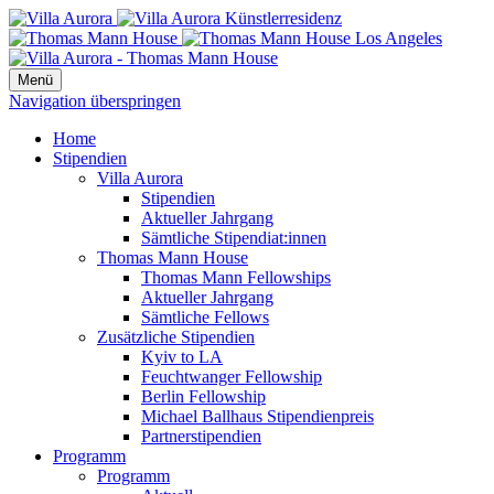
Menü
Navigation überspringen
Home
Stipendien
Villa Aurora
Stipendien
Aktueller Jahrgang
Sämtliche Stipendiat:innen
Thomas Mann House
Thomas Mann Fellowships
Aktueller Jahrgang
Sämtliche Fellows
Zusätzliche Stipendien
Kyiv to LA
Feuchtwanger Fellowship
Berlin Fellowship
Michael Ballhaus Stipendienpreis
Partnerstipendien
Programm
Programm