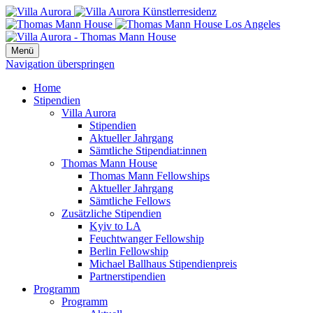
Menü
Navigation überspringen
Home
Stipendien
Villa Aurora
Stipendien
Aktueller Jahrgang
Sämtliche Stipendiat:innen
Thomas Mann House
Thomas Mann Fellowships
Aktueller Jahrgang
Sämtliche Fellows
Zusätzliche Stipendien
Kyiv to LA
Feuchtwanger Fellowship
Berlin Fellowship
Michael Ballhaus Stipendienpreis
Partnerstipendien
Programm
Programm