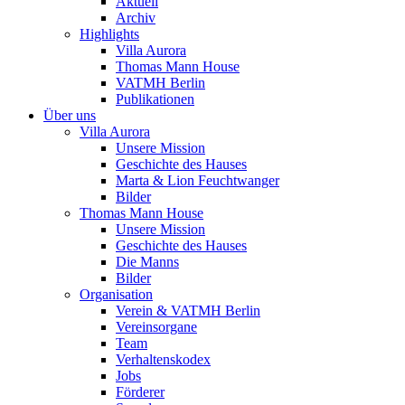
Aktuell
Archiv
Highlights
Villa Aurora
Thomas Mann House
VATMH Berlin
Publikationen
Über uns
Villa Aurora
Unsere Mission
Geschichte des Hauses
Marta & Lion Feuchtwanger
Bilder
Thomas Mann House
Unsere Mission
Geschichte des Hauses
Die Manns
Bilder
Organisation
Verein & VATMH Berlin
Vereinsorgane
Team
Verhaltenskodex
Jobs
Förderer