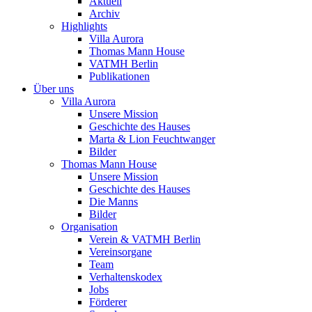
Aktuell
Archiv
Highlights
Villa Aurora
Thomas Mann House
VATMH Berlin
Publikationen
Über uns
Villa Aurora
Unsere Mission
Geschichte des Hauses
Marta & Lion Feuchtwanger
Bilder
Thomas Mann House
Unsere Mission
Geschichte des Hauses
Die Manns
Bilder
Organisation
Verein & VATMH Berlin
Vereinsorgane
Team
Verhaltenskodex
Jobs
Förderer