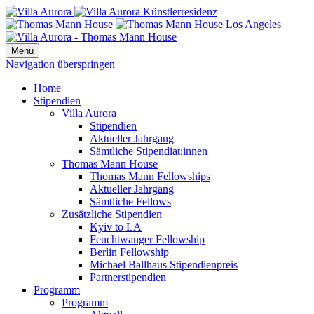
Menü
Navigation überspringen
Home
Stipendien
Villa Aurora
Stipendien
Aktueller Jahrgang
Sämtliche Stipendiat:innen
Thomas Mann House
Thomas Mann Fellowships
Aktueller Jahrgang
Sämtliche Fellows
Zusätzliche Stipendien
Kyiv to LA
Feuchtwanger Fellowship
Berlin Fellowship
Michael Ballhaus Stipendienpreis
Partnerstipendien
Programm
Programm