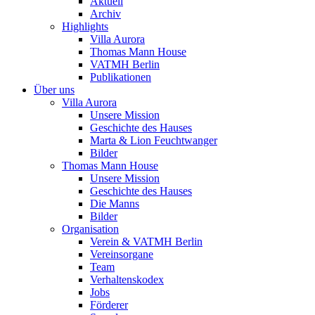
Aktuell
Archiv
Highlights
Villa Aurora
Thomas Mann House
VATMH Berlin
Publikationen
Über uns
Villa Aurora
Unsere Mission
Geschichte des Hauses
Marta & Lion Feuchtwanger
Bilder
Thomas Mann House
Unsere Mission
Geschichte des Hauses
Die Manns
Bilder
Organisation
Verein & VATMH Berlin
Vereinsorgane
Team
Verhaltenskodex
Jobs
Förderer