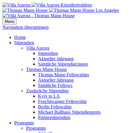
Menü
Navigation überspringen
Home
Stipendien
Villa Aurora
Stipendien
Aktueller Jahrgang
Sämtliche Stipendiat:innen
Thomas Mann House
Thomas Mann Fellowships
Aktueller Jahrgang
Sämtliche Fellows
Zusätzliche Stipendien
Kyiv to LA
Feuchtwanger Fellowship
Berlin Fellowship
Michael Ballhaus Stipendienpreis
Partnerstipendien
Programm
Programm