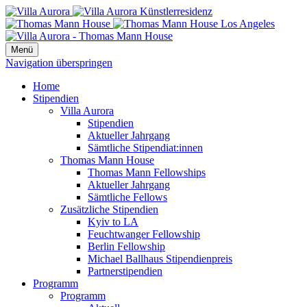
Menü
Navigation überspringen
Home
Stipendien
Villa Aurora
Stipendien
Aktueller Jahrgang
Sämtliche Stipendiat:innen
Thomas Mann House
Thomas Mann Fellowships
Aktueller Jahrgang
Sämtliche Fellows
Zusätzliche Stipendien
Kyiv to LA
Feuchtwanger Fellowship
Berlin Fellowship
Michael Ballhaus Stipendienpreis
Partnerstipendien
Programm
Programm