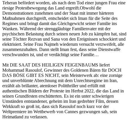
Teheran befördert worden, als nach dem Tod einer jungen Frau eine
riesige Protestbewegung das Land ergreift.Obwohl die
Demonstrationen zunehmen und der Staat mit immer härteren
Maßnahmen durchgreift, entscheidet sich Iman für die Seite des
Regimes und bringt damit das Gleichgewicht seiner Familie ins
Wanken. Während der strenggläubige Familienvater mit der
psychischen Belastung durch seinen neuen Job zu kämpfen hat, sind
seine Töchter Rezvan und Sana von den Ereignissen schockiert und
elektrisiert. Seine Frau Najmeh wiederum versucht verzweifelt, alle
zusammenzuhalten. Dann stellt Iman fest, dass seine Dienstwaffe
verschwunden ist, und er verdächtigt seine Familie…
Mit DIE SAAT DES HEILIGEN FEIGENBAUMS liefert
Mohammad Rasoulof, Gewinner des Goldenen Bären für DOCH
DAS BÖSE GIBT ES NICHT, sein Meisterwerk ab: eine zornige
und unverblümte Abrechnung mit dem Unrechtsregime im Iran,
erzählt als brillanter, atemloser Politthriller und erfüllt mit
authentischen Bildern der Proteste im Herbst 2022, die das Land in
seinen Grundfesten erschütterten. Es ist ein unter schwierigen
Umständen entstandener, geheim im Iran gedrehter Film, dessen
Wirkkraft so groß ist, dass sich Rasoulof noch kurz vor der
Weltpremiere im Wettbewerb von Cannes gezwungen sah, sein
Heimatland zu verlassen.