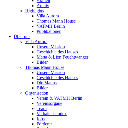
Aktuell
Archiv
Highlights
Villa Aurora
Thomas Mann House
VATMH Berlin
Publikationen
Über uns
Villa Aurora
Unsere Mission
Geschichte des Hauses
Marta & Lion Feuchtwanger
Bilder
Thomas Mann House
Unsere Mission
Geschichte des Hauses
Die Manns
Bilder
Organisation
Verein & VATMH Berlin
Vereinsorgane
Team
Verhaltenskodex
Jobs
Förderer