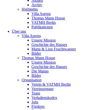
Aktuell
Archiv
Highlights
Villa Aurora
Thomas Mann House
VATMH Berlin
Publikationen
Über uns
Villa Aurora
Unsere Mission
Geschichte des Hauses
Marta & Lion Feuchtwanger
Bilder
Thomas Mann House
Unsere Mission
Geschichte des Hauses
Die Manns
Bilder
Organisation
Verein & VATMH Berlin
Vereinsorgane
Team
Verhaltenskodex
Jobs
Förderer