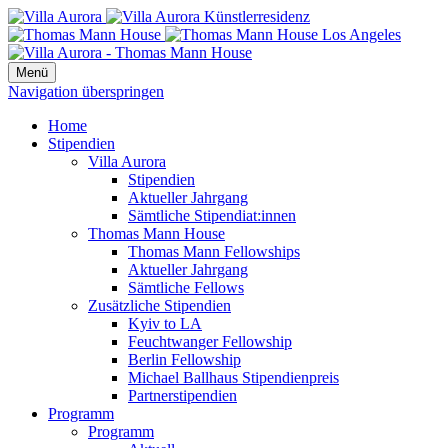
Menü
Navigation überspringen
Home
Stipendien
Villa Aurora
Stipendien
Aktueller Jahrgang
Sämtliche Stipendiat:innen
Thomas Mann House
Thomas Mann Fellowships
Aktueller Jahrgang
Sämtliche Fellows
Zusätzliche Stipendien
Kyiv to LA
Feuchtwanger Fellowship
Berlin Fellowship
Michael Ballhaus Stipendienpreis
Partnerstipendien
Programm
Programm